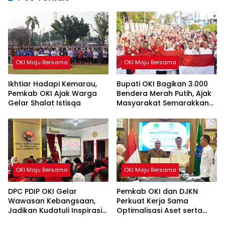
OKI Maju Bersama
OKI Maju Bersama
Ikhtiar Hadapi Kemarau,
Bupati OKI Bagikan 3.000
Pemkab OKI Ajak Warga
Bendera Merah Putih, Ajak
Gelar Shalat Istisqa
Masyarakat Semarakkan
HUT ke-81 RI
OKI Maju Bersama
OKI Maju Bersama
DPC PDIP OKI Gelar
Pemkab OKI dan DJKN
Wawasan Kebangsaan,
Perkuat Kerja Sama
Jadikan Kudatuli Inspirasi
Optimalisasi Aset serta
Perjuangan Demokrasi
Piutang Daerah