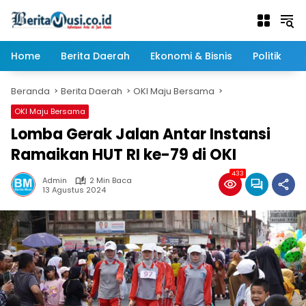
Langsung
ke
konten
Home
Berita Daerah
Ekonomi & Bisnis
Politik
Beranda
Berita Daerah
OKI Maju Bersama
OKI Maju Bersama
Lomba Gerak Jalan Antar Instansi
Ramaikan HUT RI ke-79 di OKI
433
Admin
2 Min Baca
13 Agustus 2024