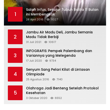
Salah Infus, Sekujur Tubuh Balita 11 Bulan
1
ini Membengkak
28 April 2016
11027
Jambu Air Madu Deli, Jambu Semanis
2
Madu Tidak Berbiji
31 Juli 2021
10617
INFOGRAFIS: Pempek Palembang dan
3
Variannya yang Melegenda
17 Juli 2020
9734
Senyum Sang Pelari Kilat di Lintasan
4
Olimpiade
25 Agustus 2016
7140
Olahraga Jadi Benteng Setelah Protokol
5
Kesehatan
3 Oktober 2020
6552