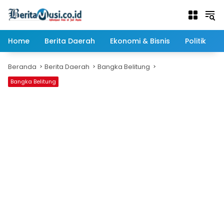
Langsung
ke
konten
Home
Berita Daerah
Ekonomi & Bisnis
Politik
Beranda
Berita Daerah
Bangka Belitung
Bangka Belitung