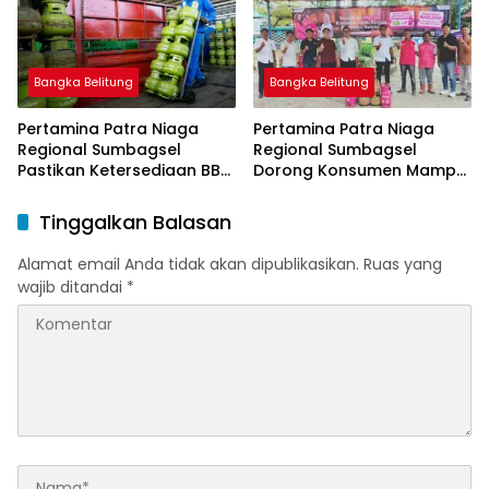
Bangka Belitung
Bangka Belitung
Pertamina Patra Niaga
Pertamina Patra Niaga
Regional Sumbagsel
Regional Sumbagsel
Pastikan Ketersediaan BBM
Dorong Konsumen Mampu
dan LPG pada Masa
Beralih ke Bright Gas
Ramadan dan Menjelang
Melalui Program Trade In
Tinggalkan Balasan
Idulfitri
di Belitung Timur
Alamat email Anda tidak akan dipublikasikan.
Ruas yang
wajib ditandai
*