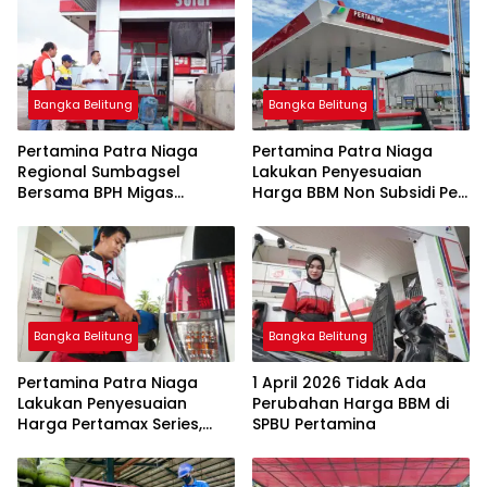
Bangka Belitung
Bangka Belitung
Pertamina Patra Niaga
Pertamina Patra Niaga
Regional Sumbagsel
Lakukan Penyesuaian
Bersama BPH Migas
Harga BBM Non Subsidi Per
Perkuat Pengawasan
1 Juli 2026
Penyaluran BBM Subsidi
bagi Nelayan melalui
Aplikasi XSTAR
Bangka Belitung
Bangka Belitung
Pertamina Patra Niaga
1 April 2026 Tidak Ada
Lakukan Penyesuaian
Perubahan Harga BBM di
Harga Pertamax Series,
SPBU Pertamina
Harga Pertalite dan Solar
Subsidi Tetap