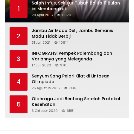
Salah Infus, Sekujur Tubuh Balita 11 Bulan
1
ini Membengkak
28 April 2016
11020
Jambu Air Madu Deli, Jambu Semanis
2
Madu Tidak Berbiji
31 Juli 2021
10614
INFOGRAFIS: Pempek Palembang dan
3
Variannya yang Melegenda
17 Juli 2020
9701
Senyum Sang Pelari Kilat di Lintasan
4
Olimpiade
25 Agustus 2016
7136
Olahraga Jadi Benteng Setelah Protokol
5
Kesehatan
3 Oktober 2020
6551