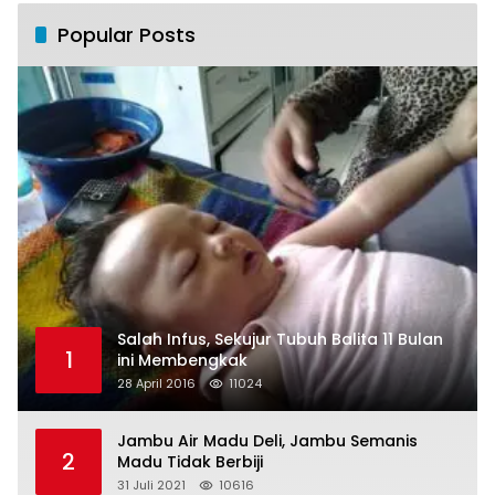
Popular Posts
Salah Infus, Sekujur Tubuh Balita 11 Bulan
1
ini Membengkak
28 April 2016
11024
Jambu Air Madu Deli, Jambu Semanis
2
Madu Tidak Berbiji
31 Juli 2021
10616