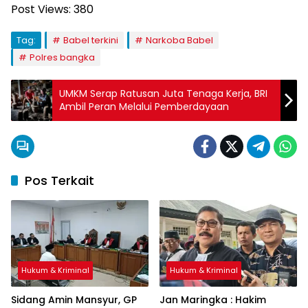
Post Views:
380
Tag:
Babel terkini
Narkoba Babel
Polres bangka
UMKM Serap Ratusan Juta Tenaga Kerja, BRI
Ambil Peran Melalui Pemberdayaan
Pos Terkait
Hukum & Kriminal
Hukum & Kriminal
Sidang Amin Mansyur, GP
Jan Maringka : Hakim