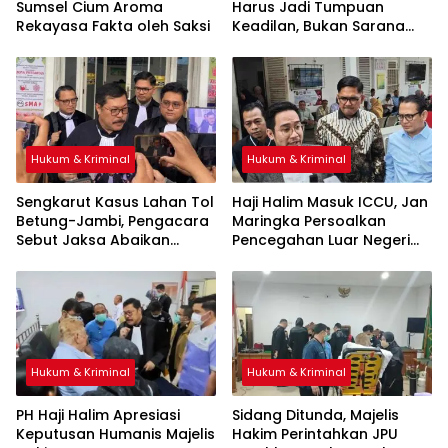
Sumsel Cium Aroma
Harus Jadi Tumpuan
Rekayasa Fakta oleh Saksi
Keadilan, Bukan Sarana
Pembenaran Ketidakadilan
Hukum & Kriminal
Hukum & Kriminal
Sengkarut Kasus Lahan Tol
Haji Halim Masuk ICCU, Jan
Betung-Jambi, Pengacara
Maringka Persoalkan
Sebut Jaksa Abaikan
Pencegahan Luar Negeri
Mekanisme Administrasi
oleh Jaksa
PSN
Hukum & Kriminal
Hukum & Kriminal
PH Haji Halim Apresiasi
Sidang Ditunda, Majelis
Keputusan Humanis Majelis
Hakim Perintahkan JPU