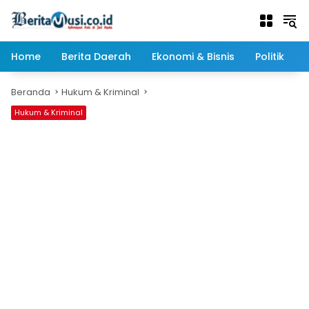
Langsung
ke
konten
Home
Berita Daerah
Ekonomi & Bisnis
Politik
Beranda
Hukum & Kriminal
Hukum & Kriminal