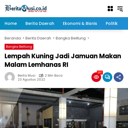
Langsung
ke
konten
Home
Berita Daerah
Ekonomi & Bisnis
Politik
Beranda
Berita Daerah
Bangka Belitung
Bangka Belitung
Lempah Kuning Jadi Jamuan Makan
Malam Lemhanas RI
287
Berita Musi
2 Min Baca
23 Agustus 2022