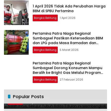
1 April 2026 Tidak Ada Perubahan Harga
BBM di SPBU Pertamina
Bangka Belitung
1 April 2026
Pertamina Patra Niaga Regional
Sumbagsel Pastikan Ketersediaan BBM
dan LPG pada Masa Ramadan dan
Menjelang Idulfitri
Bangka Belitung
5 Maret 2026
Pertamina Patra Niaga Regional
Sumbagsel Dorong Konsumen Mampu
Beralih ke Bright Gas Melalui Program
Trade In di Belitung Timur
Bangka Belitung
27 Februari 2026
Salah Infus, Sekujur Tubuh Balita 11 Bulan
Popular Posts
1
ini Membengkak
28 April 2016
11011