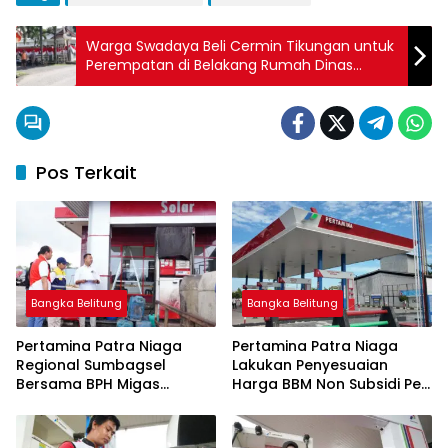
Warga Swadaya Beli Cermin Tikungan untuk
Perempatan di Belakang Rumah Dinas
Bupati
Pos Terkait
Bangka Belitung
Bangka Belitung
Pertamina Patra Niaga
Pertamina Patra Niaga
Regional Sumbagsel
Lakukan Penyesuaian
Bersama BPH Migas
Harga BBM Non Subsidi Per
Perkuat Pengawasan
1 Juli 2026
Penyaluran BBM Subsidi
bagi Nelayan melalui