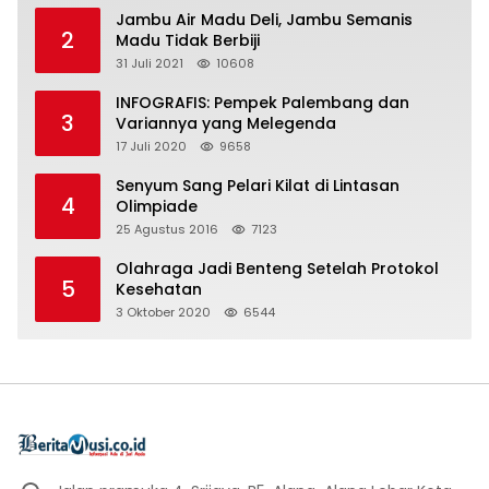
Jambu Air Madu Deli, Jambu Semanis
2
Madu Tidak Berbiji
31 Juli 2021
10608
INFOGRAFIS: Pempek Palembang dan
3
Variannya yang Melegenda
17 Juli 2020
9658
Senyum Sang Pelari Kilat di Lintasan
4
Olimpiade
25 Agustus 2016
7123
Olahraga Jadi Benteng Setelah Protokol
5
Kesehatan
3 Oktober 2020
6544