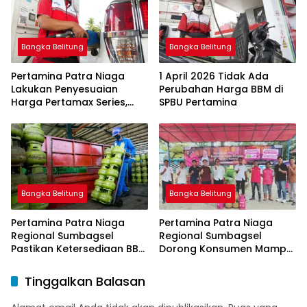
Aplikasi XSTAR
Bangka Belitung
Bangka Belitung
Pertamina Patra Niaga
1 April 2026 Tidak Ada
Lakukan Penyesuaian
Perubahan Harga BBM di
Harga Pertamax Series,
SPBU Pertamina
Harga Pertalite dan Solar
Subsidi Tetap
Bangka Belitung
Bangka Belitung
Pertamina Patra Niaga
Pertamina Patra Niaga
Regional Sumbagsel
Regional Sumbagsel
Pastikan Ketersediaan BBM
Dorong Konsumen Mampu
dan LPG pada Masa
Beralih ke Bright Gas
Ramadan dan Menjelang
Melalui Program Trade In
Tinggalkan Balasan
Idulfitri
di Belitung Timur