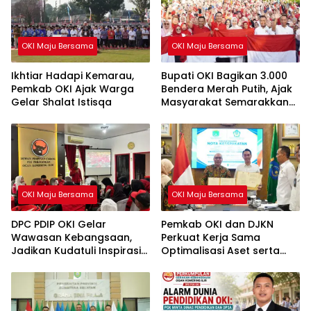
OKI Maju Bersama
OKI Maju Bersama
Ikhtiar Hadapi Kemarau,
Bupati OKI Bagikan 3.000
Pemkab OKI Ajak Warga
Bendera Merah Putih, Ajak
Gelar Shalat Istisqa
Masyarakat Semarakkan
HUT ke-81 RI
OKI Maju Bersama
OKI Maju Bersama
DPC PDIP OKI Gelar
Pemkab OKI dan DJKN
Wawasan Kebangsaan,
Perkuat Kerja Sama
Jadikan Kudatuli Inspirasi
Optimalisasi Aset serta
Perjuangan Demokrasi
Piutang Daerah