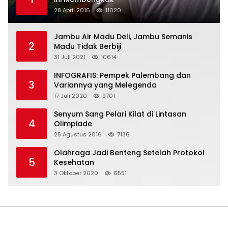
28 April 2016
11020
Jambu Air Madu Deli, Jambu Semanis
2
Madu Tidak Berbiji
31 Juli 2021
10614
INFOGRAFIS: Pempek Palembang dan
3
Variannya yang Melegenda
17 Juli 2020
9701
Senyum Sang Pelari Kilat di Lintasan
4
Olimpiade
25 Agustus 2016
7136
Olahraga Jadi Benteng Setelah Protokol
5
Kesehatan
3 Oktober 2020
6551