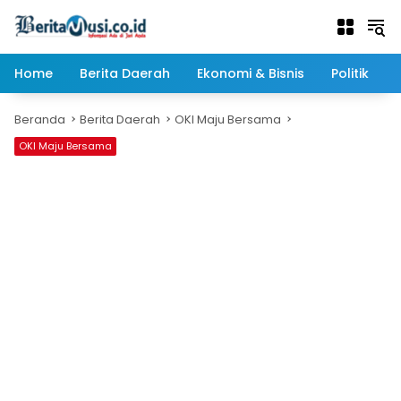
Langsung
ke
konten
Home
Berita Daerah
Ekonomi & Bisnis
Politik
Beranda
Berita Daerah
OKI Maju Bersama
OKI Maju Bersama