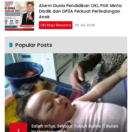
Alarm Dunia Pendidikan OKI, PGK Minta
Disdik dan DP3A Perkuat Perlindungan
Anak
OKI Maju Bersama
28 Juli 2026
Popular Posts
Salah Infus, Sekujur Tubuh Balita 11 Bulan
1
ini Membengkak