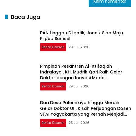
Baca Juga
PAN Linggau Dilantik, Joncik Siap Maju
Pilgub Sumsel
Berita Daerah
29 Juli 2026
Pimpinan Pesantren Al-Ittifaqiah
Indralaya , KH. Mudrik Qori Raih Gelar
Doktor dengan Inovasi Model
Pembelajaran Nagham Al-Qur’an di UMM
Berita Daerah
29 Juli 2026
Dari Desa Palemraya hingga Meraih
Gelar Doktor UII, Kisah Perjuangan Dosen
STAI Yogyakarta yang Pernah Menjadi
Driver Taksi Online
Berita Daerah
25 Juli 2026