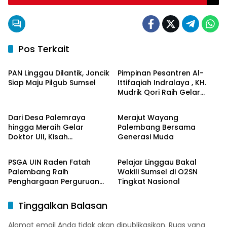
Pos Terkait
Berita Daerah
Berita Daerah
PAN Linggau Dilantik, Joncik
Pimpinan Pesantren Al-
Siap Maju Pilgub Sumsel
Ittifaqiah Indralaya , KH.
Mudrik Qori Raih Gelar
Berita Daerah
Berita Daerah
Doktor dengan Inovasi
Model Pembelajaran
Dari Desa Palemraya
Merajut Wayang
Nagham Al-Qur’an di UMM
hingga Meraih Gelar
Palembang Bersama
Doktor UII, Kisah
Generasi Muda
Berita Daerah
Berita Daerah
Perjuangan Dosen STAI
Yogyakarta yang Pernah
PSGA UIN Raden Fatah
Pelajar Linggau Bakal
Menjadi Driver Taksi Online
Palembang Raih
Wakili Sumsel di O2SN
Penghargaan Perguruan
Tingkat Nasional
Tinggi Responsif Gender
Peringkat Pratama
Tinggalkan Balasan
Alamat email Anda tidak akan dipublikasikan.
Ruas yang