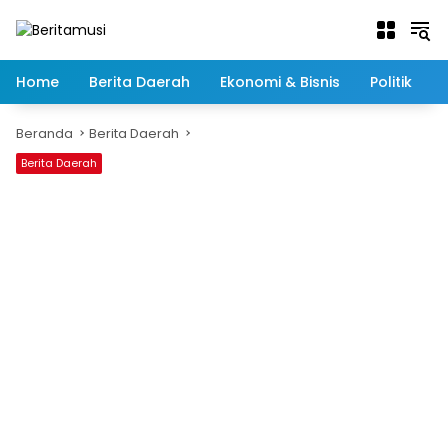
Langsung
ke
konten
Home
Berita Daerah
Ekonomi & Bisnis
Politik
Beranda
Berita Daerah
Berita Daerah