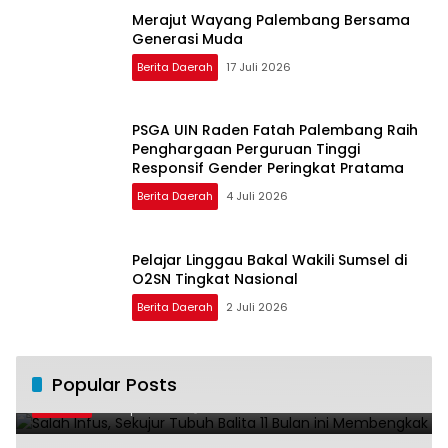
Merajut Wayang Palembang Bersama
Generasi Muda
Berita Daerah
17 Juli 2026
PSGA UIN Raden Fatah Palembang Raih
Penghargaan Perguruan Tinggi
Responsif Gender Peringkat Pratama
Berita Daerah
4 Juli 2026
Pelajar Linggau Bakal Wakili Sumsel di
O2SN Tingkat Nasional
Berita Daerah
2 Juli 2026
Salah Infus, Sekujur Tubuh Balita 11 Bulan
Popular Posts
1
ini Membengkak
28 April 2016
11022