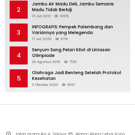
Jambu Air Madu Deli, Jambu Semanis
2
Madu Tidak Berbiji
31 Juli 2021
10615
INFOGRAFIS: Pempek Palembang dan
3
Variannya yang Melegenda
17 Juli 2020
9719
Senyum Sang Pelari Kilat di Lintasan
4
Olimpiade
25 Agustus 2016
7138
Olahraga Jadi Benteng Setelah Protokol
5
Kesehatan
3 Oktober 2020
6551
Jalan pramuka 4, Srijaya, B5, Alang-Alang Lebar Kota