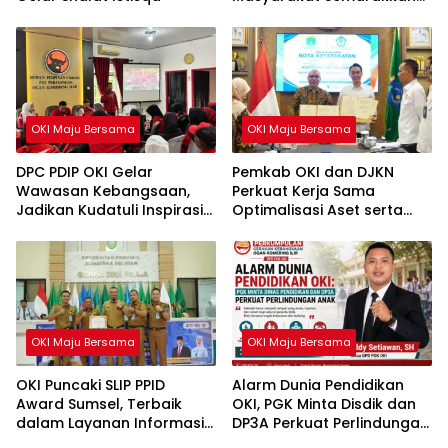
HUT ke-81 RI
OKI Maju Bersama
OKI Maju Bersama
DPC PDIP OKI Gelar
Pemkab OKI dan DJKN
Wawasan Kebangsaan,
Perkuat Kerja Sama
Jadikan Kudatuli Inspirasi
Optimalisasi Aset serta
Perjuangan Demokrasi
Piutang Daerah
OKI Maju Bersama
OKI Maju Bersama
OKI Puncaki SLIP PPID
Alarm Dunia Pendidikan
Award Sumsel, Terbaik
OKI, PGK Minta Disdik dan
dalam Layanan Informasi
DP3A Perkuat Perlindungan
Publik
Anak