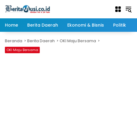
Langsung
ke
konten
Home
Berita Daerah
Ekonomi & Bisnis
Politik
Beranda
Berita Daerah
OKI Maju Bersama
OKI Maju Bersama