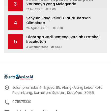
3
Variannya yang Melegenda
17 Juli 2020
9719
Senyum Sang Pelari Kilat di Lintasan
4
Olimpiade
25 Agustus 2016
7138
Olahraga Jadi Benteng Setelah Protokol
5
Kesehatan
3 Oktober 2020
6551
Jalan pramuka 4, Srijaya, B5, Alang-Alang Lebar Kota
Palembang, Sumatera Selatan, KodePos : 30156.
07115711330