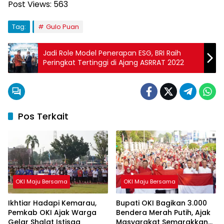
Post Views:
563
Tag:
Gulo Puan
Jadi Role Model Penerapan ESG, BRI Raih
Peringkat Tertinggi di Ajang ASRRAT 2022
Pos Terkait
OKI Maju Bersama
OKI Maju Bersama
Ikhtiar Hadapi Kemarau,
Bupati OKI Bagikan 3.000
Pemkab OKI Ajak Warga
Bendera Merah Putih, Ajak
Gelar Shalat Istisqa
Masyarakat Semarakkan