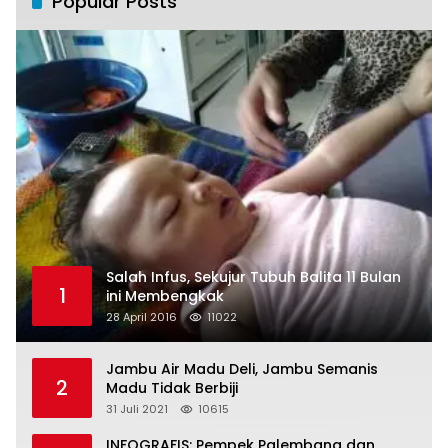
Popular Posts
Salah Infus, Sekujur Tubuh Balita 11 Bulan
1
ini Membengkak
28 April 2016
11022
Jambu Air Madu Deli, Jambu Semanis
2
Madu Tidak Berbiji
31 Juli 2021
10615
INFOGRAFIS: Pempek Palembang dan