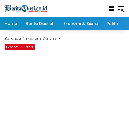
Langsung
ke
konten
Home
Berita Daerah
Ekonomi & Bisnis
Politik
Beranda
Ekonomi & Bisnis
Ekonomi & Bisnis