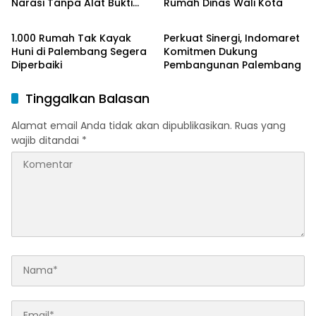
Narasi Tanpa Alat Bukti
Rumah Dinas Wali Kota
Ekonomi & Bisnis
Ekonomi & Bisnis
Sah
1.000 Rumah Tak Kayak
Perkuat Sinergi, Indomaret
Huni di Palembang Segera
Komitmen Dukung
Diperbaiki
Pembangunan Palembang
Tinggalkan Balasan
Alamat email Anda tidak akan dipublikasikan.
Ruas yang
wajib ditandai
*