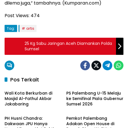
dilema juga,” tambahnya. (Kumparan.com)
Post Views:
474
Tag:
artis
25 Kg Sabu Jaringan Aceh Diamankan Polda
Sumsel
Pos Terkait
Ekonomi & Bisnis
Ekonomi & Bisnis
Wali Kota Berkurban di
PS Palembang U-15 Melaju
Masjid Al-Fathul Akbar
ke Semifinal Piala Gubernur
Jakabaring
Sumsel 2026
Ekonomi & Bisnis
Ekonomi & Bisnis
PH Husni Chandra:
Pemkot Palembang
Dakwaan JPU Hanya
Adakan Open House di