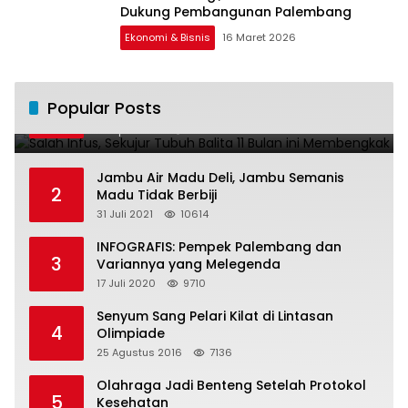
Dukung Pembangunan Palembang
Ekonomi & Bisnis
16 Maret 2026
Salah Infus, Sekujur Tubuh Balita 11 Bulan
Popular Posts
1
ini Membengkak
28 April 2016
11021
Jambu Air Madu Deli, Jambu Semanis
2
Madu Tidak Berbiji
31 Juli 2021
10614
INFOGRAFIS: Pempek Palembang dan
3
Variannya yang Melegenda
17 Juli 2020
9710
Senyum Sang Pelari Kilat di Lintasan
4
Olimpiade
25 Agustus 2016
7136
Olahraga Jadi Benteng Setelah Protokol
5
Kesehatan