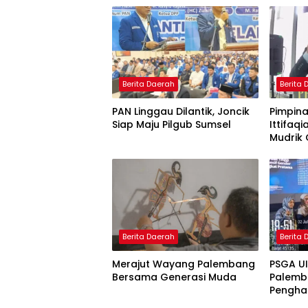
Berita Daerah
Berita
PAN Linggau Dilantik, Joncik
Pimpina
Siap Maju Pilgub Sumsel
Ittifaqi
Mudrik 
Doktor 
Model 
Nagham
Berita Daerah
Berita
Merajut Wayang Palembang
PSGA U
Bersama Generasi Muda
Palemb
Pengha
Tinggi 