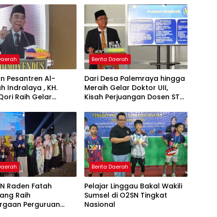
 Daerah
Berita Daerah
n Pesantren Al-
Dari Desa Palemraya hingga
ah Indralaya , KH.
Meraih Gelar Doktor UII,
Qori Raih Gelar
Kisah Perjuangan Dosen STAI
dengan Inovasi
Yogyakarta yang Pernah
Pembelajaran
Menjadi Driver Taksi Online
 Al-Qur’an di UMM
 Daerah
Berita Daerah
IN Raden Fatah
Pelajar Linggau Bakal Wakili
ang Raih
Sumsel di O2SN Tingkat
rgaan Perguruan
Nasional
Responsif Gender