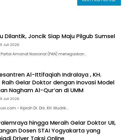
 Dilantik, Joncik Siap Maju Pilgub Sumsel
9 Juli 2026
 Partai Amanat Nasional (PAN) menegaskan…
santren Al-Ittifaqiah Indralaya , KH.
i Raih Gelar Doktor dengan Inovasi Model
ran Nagham Al-Qur’an di UMM
9 Juli 2026
si.com – Kiprah Dr. Drs. KH. Mudrik…
Palemraya hingga Meraih Gelar Doktor UII,
uangan Dosen STAI Yogyakarta yang
adi Driver Taksi Online