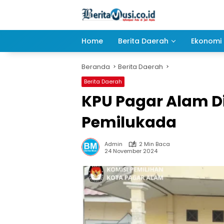
Langsung
ke
konten
Home
Berita Daerah
Ekonomi 
Beranda
Berita Daerah
Berita Daerah
KPU Pagar Alam Di
Pemilukada
Admin
2 Min Baca
24 November 2024