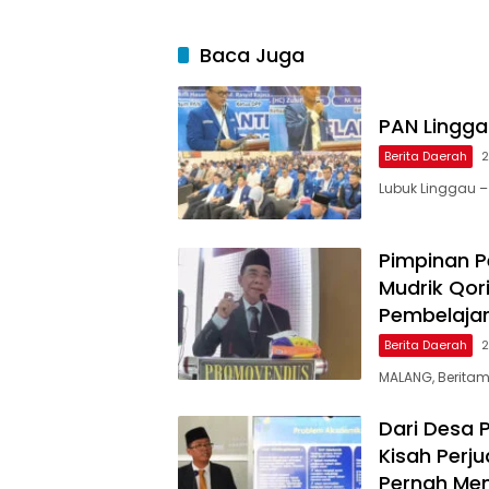
Baca Juga
PAN Linggau
Berita Daerah
2
Lubuk Linggau –
Pimpinan Pe
Mudrik Qor
Pembelaja
Berita Daerah
2
MALANG, Beritamu
Dari Desa 
Kisah Perj
Pernah Menj