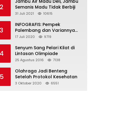
Jambu Air Madu Deli, Jambu
2
Semanis Madu Tidak Berbiji
31 Juli 2021
10615
INFOGRAFIS: Pempek
3
Palembang dan Variannya
yang Melegenda
17 Juli 2020
9719
Senyum Sang Pelari Kilat di
4
Lintasan Olimpiade
25 Agustus 2016
7138
Olahraga Jadi Benteng
5
Setelah Protokol Kesehatan
3 Oktober 2020
6551