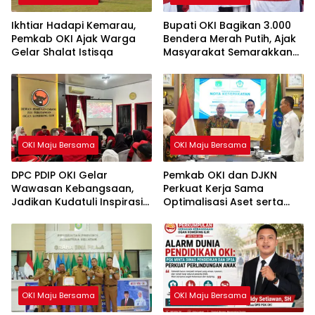
Ikhtiar Hadapi Kemarau,
Bupati OKI Bagikan 3.000
Pemkab OKI Ajak Warga
Bendera Merah Putih, Ajak
Gelar Shalat Istisqa
Masyarakat Semarakkan
HUT ke-81 RI
OKI Maju Bersama
OKI Maju Bersama
DPC PDIP OKI Gelar
Pemkab OKI dan DJKN
Wawasan Kebangsaan,
Perkuat Kerja Sama
Jadikan Kudatuli Inspirasi
Optimalisasi Aset serta
Perjuangan Demokrasi
Piutang Daerah
OKI Maju Bersama
OKI Maju Bersama