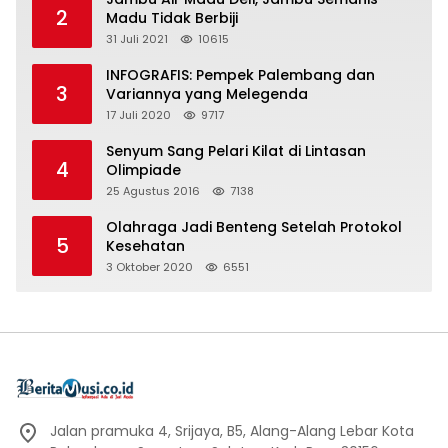
2
Madu Tidak Berbiji
31 Juli 2021
10615
INFOGRAFIS: Pempek Palembang dan
3
Variannya yang Melegenda
17 Juli 2020
9717
Senyum Sang Pelari Kilat di Lintasan
4
Olimpiade
25 Agustus 2016
7138
Olahraga Jadi Benteng Setelah Protokol
5
Kesehatan
3 Oktober 2020
6551
Jalan pramuka 4, Srijaya, B5, Alang-Alang Lebar Kota