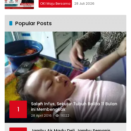
OKI Maju Bersama
28 Juli 2026
Popular Posts
Salah Infus, Sekujur Tubuh Balita 11 Bulan
1
ini Membengkak
28 April 2016
11022
Jambu Air Madu Deli, Jambu Semanis