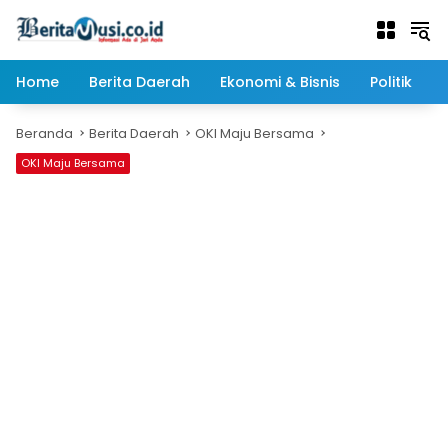
Langsung
ke
konten
Home
Berita Daerah
Ekonomi & Bisnis
Politik
Beranda
Berita Daerah
OKI Maju Bersama
OKI Maju Bersama