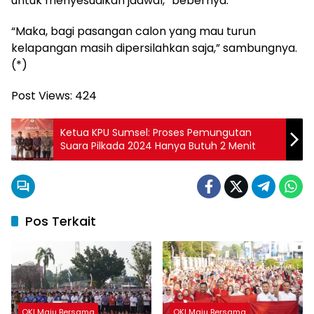
untuk menyesuaikan jadwal,” bebernya.
“Maka, bagi pasangan calon yang mau turun
kelapangan masih dipersilahkan saja,” sambungnya.
(*)
Post Views:
424
Ketua KPU Sumsel: Proses Pemungutan
Suara Pilkada 2024 Hanya Butuh 2 Menit
Pos Terkait
OKI Maju Bersama
OKI Maju Bersama