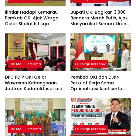
Ikhtiar Hadapi Kemarau,
Bupati OKI Bagikan 3.000
Pemkab OKI Ajak Warga
Bendera Merah Putih, Ajak
Gelar Shalat Istisqa
Masyarakat Semarakkan
HUT ke-81 RI
OKI Maju Bersama
OKI Maju Bersama
DPC PDIP OKI Gelar
Pemkab OKI dan DJKN
Wawasan Kebangsaan,
Perkuat Kerja Sama
Jadikan Kudatuli Inspirasi
Optimalisasi Aset serta
Perjuangan Demokrasi
Piutang Daerah
OKI Maju Bersama
OKI Maju Bersama