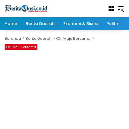
Langsung
ke
konten
Home
Berita Daerah
Ekonomi & Bisnis
Politik
Beranda
Berita Daerah
OKI Maju Bersama
OKI Maju Bersama