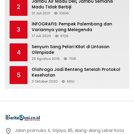
Jambu Air Madu Deli, Jambu Semanis
2
Madu Tidak Berbiji
31 Juli 2021
10616
INFOGRAFIS: Pempek Palembang dan
3
Variannya yang Melegenda
17 Juli 2020
9726
Senyum Sang Pelari Kilat di Lintasan
4
Olimpiade
25 Agustus 2016
7138
Olahraga Jadi Benteng Setelah Protokol
5
Kesehatan
3 Oktober 2020
6551
Jalan pramuka 4, Srijaya, B5, Alang-Alang Lebar Kota