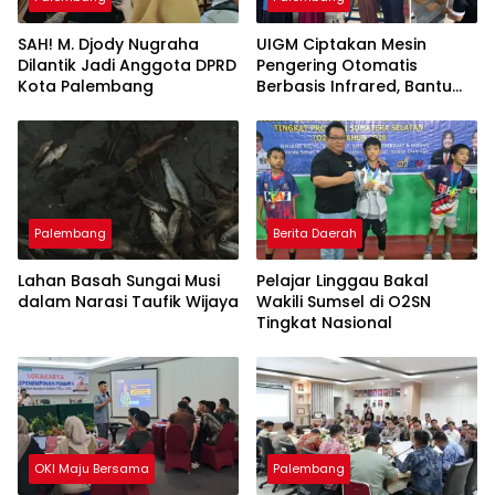
SAH! M. Djody Nugraha
UIGM Ciptakan Mesin
Dilantik Jadi Anggota DPRD
Pengering Otomatis
Kota Palembang
Berbasis Infrared, Bantu
Perajin Eceng Gondok di
Pulau Kemaro
Palembang
Berita Daerah
Lahan Basah Sungai Musi
Pelajar Linggau Bakal
dalam Narasi Taufik Wijaya
Wakili Sumsel di O2SN
Tingkat Nasional
OKI Maju Bersama
Palembang