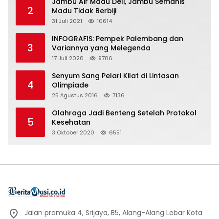
Jambu Air Madu Deli, Jambu Semanis
2
Madu Tidak Berbiji
31 Juli 2021
10614
INFOGRAFIS: Pempek Palembang dan
3
Variannya yang Melegenda
17 Juli 2020
9706
Senyum Sang Pelari Kilat di Lintasan
4
Olimpiade
25 Agustus 2016
7136
Olahraga Jadi Benteng Setelah Protokol
5
Kesehatan
3 Oktober 2020
6551
Jalan pramuka 4, Srijaya, B5, Alang-Alang Lebar Kota