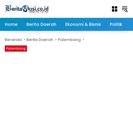
Langsung
ke
konten
Home
Berita Daerah
Ekonomi & Bisnis
Politik
Beranda
Berita Daerah
Palembang
Palembang