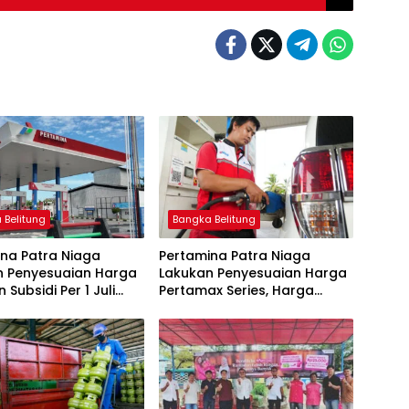
 Belitung
Bangka Belitung
na Patra Niaga
Pertamina Patra Niaga
n Penyesuaian Harga
Lakukan Penyesuaian Harga
 Subsidi Per 1 Juli
Pertamax Series, Harga
Pertalite dan Solar Subsidi
Tetap