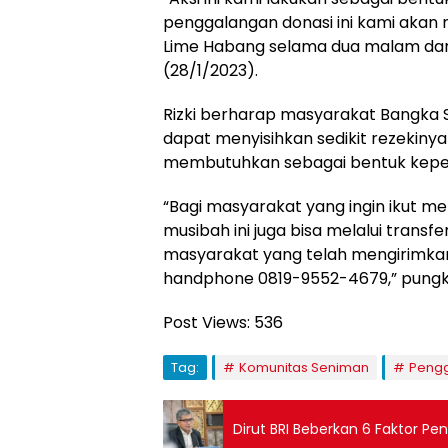
penggalangan donasi ini kami akan 
Lime Habang selama dua malam dari 2
(28/1/2023).
Rizki berharap masyarakat Bangka
dapat menyisihkan sedikit rezekin
membutuhkan sebagai bentuk kepe
“Bagi masyarakat yang ingin ikut 
musibah ini juga bisa melalui transf
masyarakat yang telah mengirimka
handphone 0819-9552-4679,” pungka
Post Views:
536
Tag:
Komunitas Seniman
Peng
Dirut BRI Beberkan 6 Faktor Pe