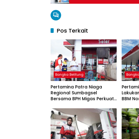
Pos Terkait
Bangka Belitung
Bangka
Pertamina Patra Niaga
Pertami
Regional Sumbagsel
Lakuka
Bersama BPH Migas Perkuat
BBM Non
Pengawasan Penyaluran
2026
BBM Subsidi bagi Nelayan
melalui Aplikasi XSTAR