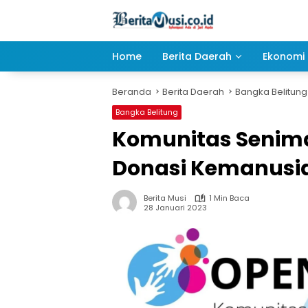
Langsung
ke
konten
Home
Berita Daerah
Ekonomi 
Beranda
Berita Daerah
Bangka Belitung
Bangka Belitung
Komunitas Senima
Donasi Kemanusi
Berita Musi
1 Min Baca
28 Januari 2023