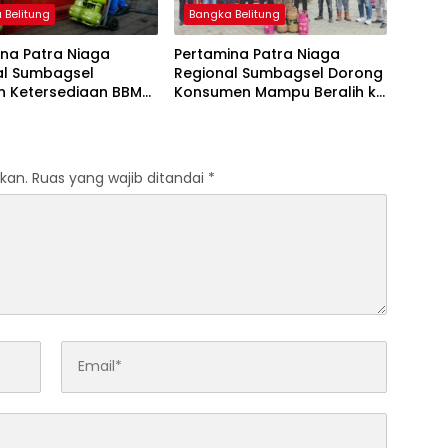
 Belitung
Bangka Belitung
na Patra Niaga
Pertamina Patra Niaga
al Sumbagsel
Regional Sumbagsel Dorong
n Ketersediaan BBM
Konsumen Mampu Beralih ke
G pada Masa
Bright Gas Melalui Program
n dan Menjelang
Trade In di Belitung Timur
kan.
Ruas yang wajib ditandai
*