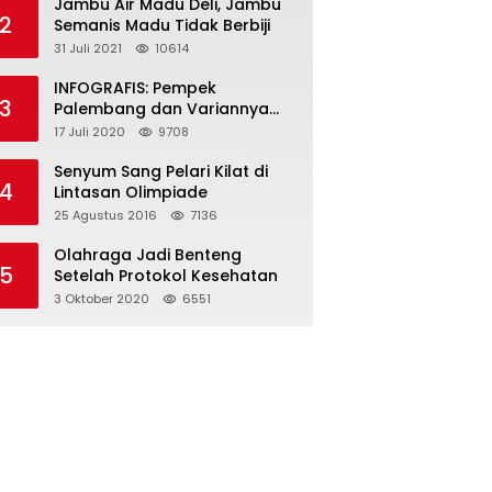
Jambu Air Madu Deli, Jambu
2
Semanis Madu Tidak Berbiji
31 Juli 2021
10614
INFOGRAFIS: Pempek
3
Palembang dan Variannya
yang Melegenda
17 Juli 2020
9708
Senyum Sang Pelari Kilat di
4
Lintasan Olimpiade
25 Agustus 2016
7136
Olahraga Jadi Benteng
5
Setelah Protokol Kesehatan
3 Oktober 2020
6551