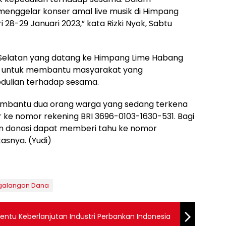
menggelar konser amal live musik di Himpang
8-29 Januari 2023,” kata Rizki Nyok, Sabtu
 Selatan yang datang ke Himpang Lime Habang
ya untuk membantu masyarakat yang
dulian terhadap sesama.
membantu dua orang warga yang sedang terkena
er ke nomor rekening BRI 3696-0103-1630-531. Bagi
n donasi dapat memberi tahu ke nomor
snya. (Yudi)
galangan Dana
nentu Keberlanjutan Industri Perbankan Indonesia