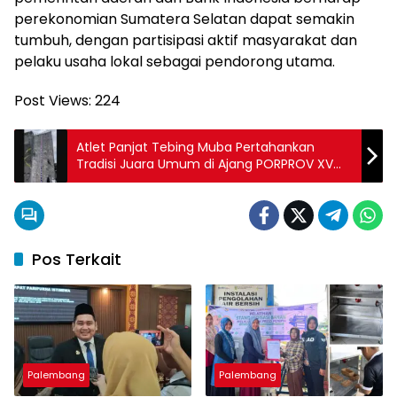
perekonomian Sumatera Selatan dapat semakin
tumbuh, dengan partisipasi aktif masyarakat dan
pelaku usaha lokal sebagai pendorong utama.
Post Views:
224
Atlet Panjat Tebing Muba Pertahankan
Tradisi Juara Umum di Ajang PORPROV XV
Sumsel
Pos Terkait
Palembang
Palembang