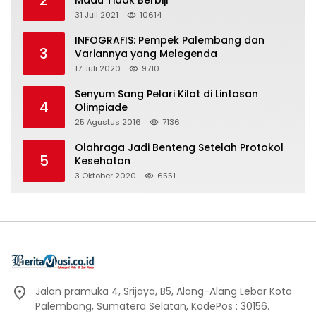
2
Madu Tidak Berbiji
31 Juli 2021
10614
INFOGRAFIS: Pempek Palembang dan
3
Variannya yang Melegenda
17 Juli 2020
9710
Senyum Sang Pelari Kilat di Lintasan
4
Olimpiade
25 Agustus 2016
7136
Olahraga Jadi Benteng Setelah Protokol
5
Kesehatan
3 Oktober 2020
6551
Jalan pramuka 4, Srijaya, B5, Alang-Alang Lebar Kota
Palembang, Sumatera Selatan, KodePos : 30156.