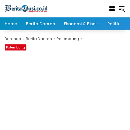
Langsung
ke
konten
Home
Berita Daerah
Ekonomi & Bisnis
Politik
Beranda
Berita Daerah
Palembang
Palembang