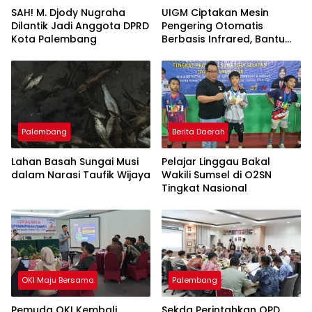
SAH! M. Djody Nugraha
UIGM Ciptakan Mesin
Dilantik Jadi Anggota DPRD
Pengering Otomatis
Kota Palembang
Berbasis Infrared, Bantu
Perajin Eceng Gondok di
Pulau Kemaro
Palembang
Berita Daerah
Lahan Basah Sungai Musi
Pelajar Linggau Bakal
dalam Narasi Taufik Wijaya
Wakili Sumsel di O2SN
Tingkat Nasional
OKI Maju Bersama
Palembang
Pemuda OKI Kembali
Sekda Perintahkan OPD