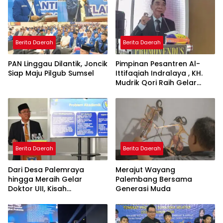
Berita Daerah
Berita Daerah
PAN Linggau Dilantik, Joncik
Pimpinan Pesantren Al-
Siap Maju Pilgub Sumsel
Ittifaqiah Indralaya , KH.
Mudrik Qori Raih Gelar
Doktor dengan Inovasi
Model Pembelajaran
Nagham Al-Qur’an di UMM
Berita Daerah
Berita Daerah
Dari Desa Palemraya
Merajut Wayang
hingga Meraih Gelar
Palembang Bersama
Doktor UII, Kisah
Generasi Muda
Perjuangan Dosen STAI
Yogyakarta yang Pernah
Menjadi Driver Taksi Online