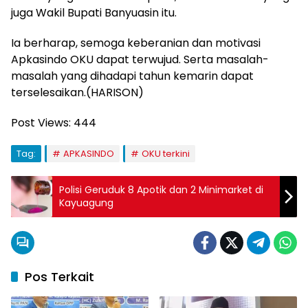
juga Wakil Bupati Banyuasin itu.
Ia berharap, semoga keberanian dan motivasi
Apkasindo OKU dapat terwujud. Serta masalah-
masalah yang dihadapi tahun kemarin dapat
terselesaikan.(HARISON)
Post Views:
444
Tag:
APKASINDO
OKU terkini
Polisi Geruduk 8 Apotik dan 2 Minimarket di
Kayuagung
Pos Terkait