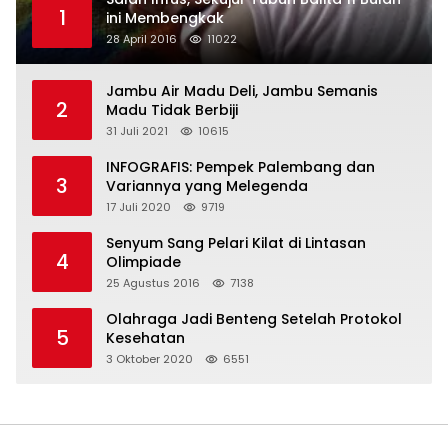
1
ini Membengkak
28 April 2016
11022
Jambu Air Madu Deli, Jambu Semanis
2
Madu Tidak Berbiji
31 Juli 2021
10615
INFOGRAFIS: Pempek Palembang dan
3
Variannya yang Melegenda
17 Juli 2020
9719
Senyum Sang Pelari Kilat di Lintasan
4
Olimpiade
25 Agustus 2016
7138
Olahraga Jadi Benteng Setelah Protokol
5
Kesehatan
3 Oktober 2020
6551