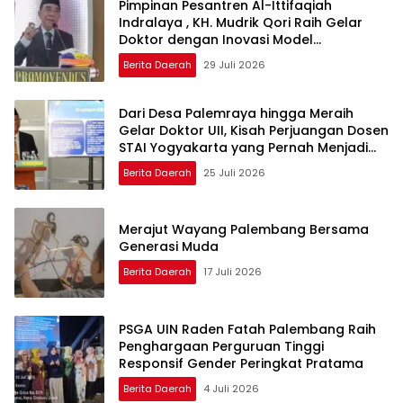
Pimpinan Pesantren Al-Ittifaqiah
Indralaya , KH. Mudrik Qori Raih Gelar
Doktor dengan Inovasi Model
Pembelajaran Nagham Al-Qur’an di UMM
Berita Daerah
29 Juli 2026
Dari Desa Palemraya hingga Meraih
Gelar Doktor UII, Kisah Perjuangan Dosen
STAI Yogyakarta yang Pernah Menjadi
Driver Taksi Online
Berita Daerah
25 Juli 2026
Merajut Wayang Palembang Bersama
Generasi Muda
Berita Daerah
17 Juli 2026
PSGA UIN Raden Fatah Palembang Raih
Penghargaan Perguruan Tinggi
Responsif Gender Peringkat Pratama
Berita Daerah
4 Juli 2026