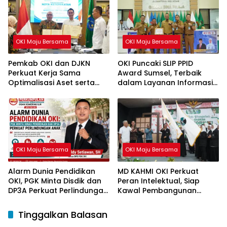
OKI Maju Bersama
OKI Maju Bersama
Pemkab OKI dan DJKN
OKI Puncaki SLIP PPID
Perkuat Kerja Sama
Award Sumsel, Terbaik
Optimalisasi Aset serta
dalam Layanan Informasi
Piutang Daerah
Publik
OKI Maju Bersama
OKI Maju Bersama
Alarm Dunia Pendidikan
MD KAHMI OKI Perkuat
OKI, PGK Minta Disdik dan
Peran Intelektual, Siap
DP3A Perkuat Perlindungan
Kawal Pembangunan
Anak
Daerah
Tinggalkan Balasan