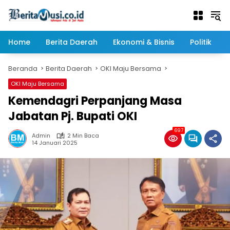
Langsung
ke
konten
Home
Berita Daerah
Ekonomi & Bisnis
Politik
Beranda
Berita Daerah
OKI Maju Bersama
OKI Maju Bersama
Kemendagri Perpanjang Masa
Jabatan Pj. Bupati OKI
697
Admin
2 Min Baca
14 Januari 2025