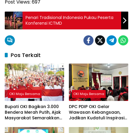
Post Views:
697
Penari Tradisional Indonesia Pukau Peserta
Konferensi ICTMD
Pos Terkait
OKI Maju Bersama
OKI Maju Bersama
Bupati OKI Bagikan 3.000
DPC PDIP OKI Gelar
Bendera Merah Putih, Ajak
Wawasan Kebangsaan,
Masyarakat Semarakkan
Jadikan Kudatuli Inspirasi
HUT ke-81 RI
Perjuangan Demokrasi