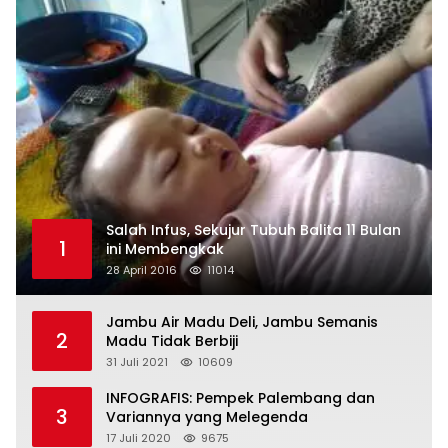
Salah Infus, Sekujur Tubuh Balita 11 Bulan
1
ini Membengkak
28 April 2016
11014
Jambu Air Madu Deli, Jambu Semanis
2
Madu Tidak Berbiji
31 Juli 2021
10609
INFOGRAFIS: Pempek Palembang dan
3
Variannya yang Melegenda
17 Juli 2020
9675