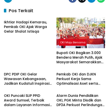
Pos Terkait
OKI Maju Bersama
Ikhtiar Hadapi Kemarau,
Pemkab OKI Ajak Warga
Gelar Shalat Istisqa
OKI Maju Bersama
Bupati OKI Bagikan 3.000
Bendera Merah Putih, Ajak
Masyarakat Semarakkan
OKI Maju Bersama
OKI Maju Bersama
HUT ke-81 RI
DPC PDIP OKI Gelar
Pemkab OKI dan DJKN
Wawasan Kebangsaan,
Perkuat Kerja Sama
Jadikan Kudatuli Inspirasi
Optimalisasi Aset serta
OKI Maju Bersama
OKI Maju Bersama
Perjuangan Demokrasi
Piutang Daerah
OKI Puncaki SLIP PPID
Alarm Dunia Pendidikan
Award Sumsel, Terbaik
OKI, PGK Minta Disdik dan
dalam Layanan Informasi
DP3A Perkuat Perlindungan