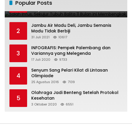
Popular Posts
1
ini Membengkak
28 April 2016
11026
Jambu Air Madu Deli, Jambu Semanis
2
Madu Tidak Berbiji
31 Juli 2021
10617
INFOGRAFIS: Pempek Palembang dan
3
Variannya yang Melegenda
17 Juli 2020
9733
Senyum Sang Pelari Kilat di Lintasan
4
Olimpiade
25 Agustus 2016
7139
Olahraga Jadi Benteng Setelah Protokol
5
Kesehatan
3 Oktober 2020
6551