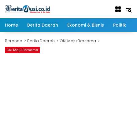
Langsung
ke
konten
Home
Berita Daerah
Ekonomi & Bisnis
Politik
Beranda
Berita Daerah
OKI Maju Bersama
OKI Maju Bersama