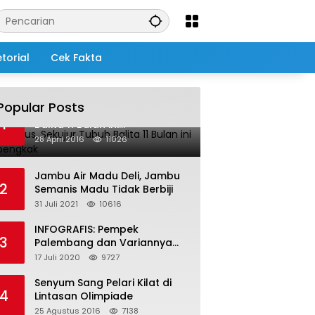
torial
Cek Fakta
Popular Posts
Salah Infus, Sekujur Tubuh
1
Balita 11 Bulan ini
Membengkak
28 April 2016
11026
Jambu Air Madu Deli, Jambu
2
Semanis Madu Tidak Berbiji
31 Juli 2021
10616
INFOGRAFIS: Pempek
3
Palembang dan Variannya
yang Melegenda
17 Juli 2020
9727
Senyum Sang Pelari Kilat di
4
Lintasan Olimpiade
25 Agustus 2016
7138