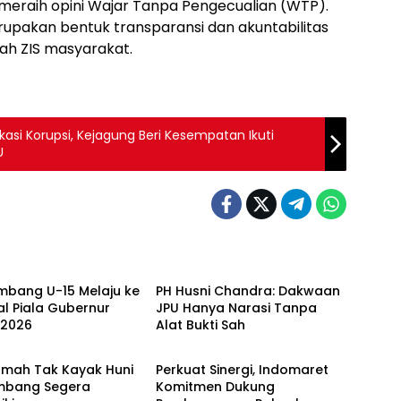
meraih opini Wajar Tanpa Pengecualian (WTP).
upakan bentuk transparansi dan akuntabilitas
ah ZIS masyarakat.
kasi Korupsi, Kejagung Beri Kesempatan Ikuti
U
i & Bisnis
Ekonomi & Bisnis
mbang U-15 Melaju ke
PH Husni Chandra: Dakwaan
al Piala Gubernur
JPU Hanya Narasi Tanpa
 2026
Alat Bukti Sah
i & Bisnis
Ekonomi & Bisnis
umah Tak Kayak Huni
Perkuat Sinergi, Indomaret
embang Segera
Komitmen Dukung