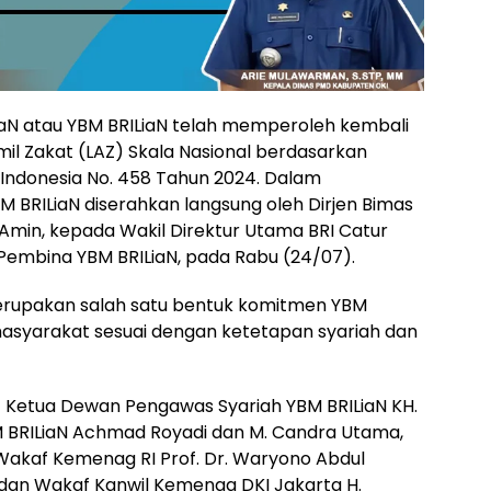
LiaN atau YBM BRILiaN telah memperoleh kembali
mil Zakat (LAZ) Skala Nasional berdasarkan
Indonesia No. 458 Tahun 2024. Dalam
 BRILiaN diserahkan langsung oleh Dirjen Bimas
Amin, kepada Wakil Direktur Utama BRI Catur
Pembina YBM BRILiaN, pada Rabu (24/07).
merupakan salah satu bentuk komitmen YBM
masyarakat sesuai dengan ketetapan syariah dan
t Ketua Dewan Pengawas Syariah YBM BRILiaN KH.
 BRILiaN Achmad Royadi dan M. Candra Utama,
akaf Kemenag RI Prof. Dr. Waryono Abdul
 dan Wakaf Kanwil Kemenag DKI Jakarta H.