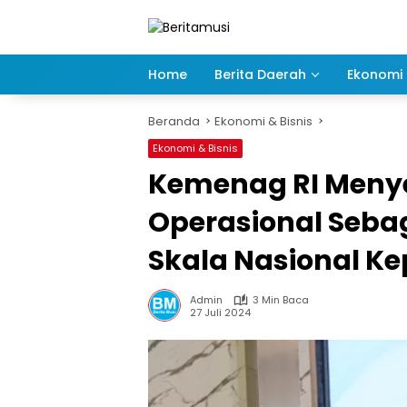
Langsung
ke
konten
Home
Berita Daerah
Ekonomi 
Beranda
Ekonomi & Bisnis
Ekonomi & Bisnis
Kemenag RI Menye
Operasional Seba
Skala Nasional K
Admin
3 Min Baca
27 Juli 2024