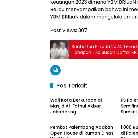
keuangan 2023 dimana YBM BRILiaN 
Beliau menyampaikan bahwa ini mer
YBM BRILiaN dalam mengelola aman
Post Views:
307
Kontestan Pilkada 2024 Terindi
Tahapan Jika Sudah Daftar KP
Pos Terkait
Ekonomi & Bisnis
Ekonom
Wali Kota Berkurban di
PS Pale
Masjid Al-Fathul Akbar
Semifin
Jakabaring
Sumsel
Ekonomi & Bisnis
Ekonom
Pemkot Palembang Adakan
1.000 R
Open House di Rumah Dinas
di Pal