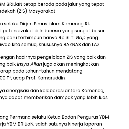
BM BRILiaN tetap berada pada jalur yang tepat
sedekah (ZIS) Masyarakat.
n selaku Dirjen Bimas Islam Kemenag RI,
potensi zakat di Indonesia yang sangat besar
ang baru terhimpun hanya Rp 31 T.
Gap
yang
jawab kita semua, khususnya BAZNAS dan LAZ.
 dengan hadirnya pengelolaan ZIS yang baik dan
ang baik
Insya Allah
juga akan meningkatkan
rharap pada tahun-tahun mendatang
100 T”, ucap Prof. Kamaruddin.
a sinergisasi dan kolaborasi antara Kemenag,
nnya dapat memberikan dampak yang lebih luas
ng Permana selaku Ketua Badan Pengurus YBM
a YBM BRILiaN, salah satunya kinerja laporan