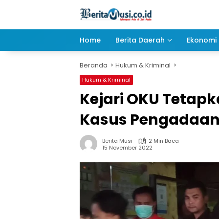
Langsung
ke
konten
Home
Berita Daerah
Ekonomi 
Beranda
Hukum & Kriminal
Hukum & Kriminal
Kejari OKU Tetap
Kasus Pengadaan 
Berita Musi
2 Min Baca
15 November 2022