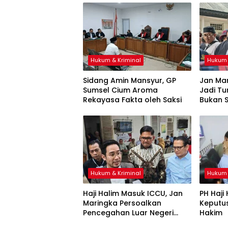
Hukum & Kriminal
Hukum 
Sidang Amin Mansyur, GP
Jan Mar
Sumsel Cium Aroma
Jadi T
Rekayasa Fakta oleh Saksi
Bukan 
Ketidak
Hukum & Kriminal
Hukum 
Haji Halim Masuk ICCU, Jan
PH Haji
Maringka Persoalkan
Keputu
Pencegahan Luar Negeri
Hakim
oleh Jaksa