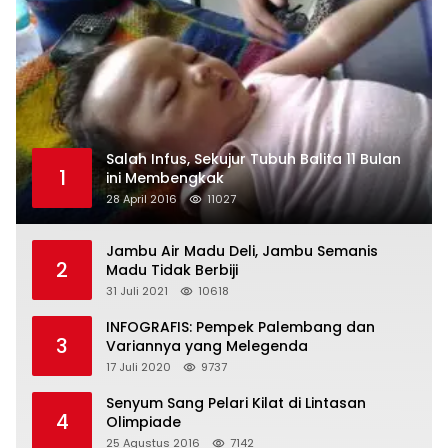
Salah Infus, Sekujur Tubuh Balita 11 Bulan
1
ini Membengkak
28 April 2016
11027
Jambu Air Madu Deli, Jambu Semanis
2
Madu Tidak Berbiji
31 Juli 2021
10618
INFOGRAFIS: Pempek Palembang dan
3
Variannya yang Melegenda
17 Juli 2020
9737
Senyum Sang Pelari Kilat di Lintasan
4
Olimpiade
25 Agustus 2016
7142