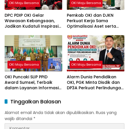
OKI Maju Bersama
OKI Maju Bersama
DPC PDIP OKI Gelar
Pemkab OKI dan DJKN
Wawasan Kebangsaan,
Perkuat Kerja Sama
Jadikan Kudatuli Inspirasi
Optimalisasi Aset serta
Perjuangan Demokrasi
Piutang Daerah
OKI Maju Bersama
OKI Maju Bersama
OKI Puncaki SLIP PPID
Alarm Dunia Pendidikan
Award Sumsel, Terbaik
OKI, PGK Minta Disdik dan
dalam Layanan Informasi
DP3A Perkuat Perlindungan
Publik
Anak
Tinggalkan Balasan
Alamat email Anda tidak akan dipublikasikan.
Ruas yang
wajib ditandai
*