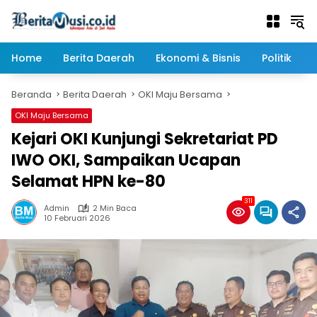
Langsung
ke
konten
Home
Berita Daerah
Ekonomi & Bisnis
Politik
Beranda
Berita Daerah
OKI Maju Bersama
OKI Maju Bersama
Kejari OKI Kunjungi Sekretariat PD
IWO OKI, Sampaikan Ucapan
Selamat HPN ke-80
311
Admin
2 Min Baca
10 Februari 2026