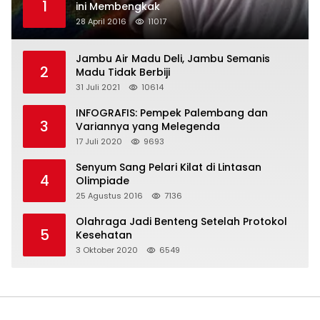
1
ini Membengkak
28 April 2016
11017
Jambu Air Madu Deli, Jambu Semanis
2
Madu Tidak Berbiji
31 Juli 2021
10614
INFOGRAFIS: Pempek Palembang dan
3
Variannya yang Melegenda
17 Juli 2020
9693
Senyum Sang Pelari Kilat di Lintasan
4
Olimpiade
25 Agustus 2016
7136
Olahraga Jadi Benteng Setelah Protokol
5
Kesehatan
3 Oktober 2020
6549