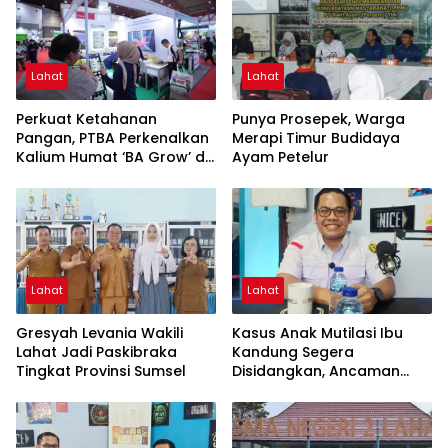
Lahat
Lahat
Perkuat Ketahanan
Punya Prosepek, Warga
Pangan, PTBA Perkenalkan
Merapi Timur Budidaya
Kalium Humat ‘BA Grow’ di
Ayam Petelur
Inagritech 2026
Lahat
Lahat
Gresyah Levania Wakili
Kasus Anak Mutilasi Ibu
Lahat Jadi Paskibraka
Kandung Segera
Tingkat Provinsi Sumsel
Disidangkan, Ancaman
Hukuman Mati Mengintai