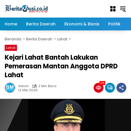
Langsung
ke
konten
Home
Berita Daerah
Ekonomi & Bisnis
Politik
Beranda
Berita Daerah
Lahat
Lahat
Kejari Lahat Bantah Lakukan
Pemerasan Mantan Anggota DPRD
Lahat
215
Admin
2 Min Baca
12 Mei 2026