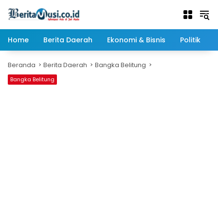
Langsung
ke
konten
Home
Berita Daerah
Ekonomi & Bisnis
Politik
Beranda
Berita Daerah
Bangka Belitung
Bangka Belitung