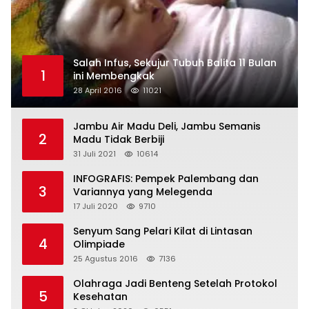
Salah Infus, Sekujur Tubuh Balita 11 Bulan
1
ini Membengkak
28 April 2016
11021
Jambu Air Madu Deli, Jambu Semanis
2
Madu Tidak Berbiji
31 Juli 2021
10614
INFOGRAFIS: Pempek Palembang dan
3
Variannya yang Melegenda
17 Juli 2020
9710
Senyum Sang Pelari Kilat di Lintasan
4
Olimpiade
25 Agustus 2016
7136
Olahraga Jadi Benteng Setelah Protokol
5
Kesehatan