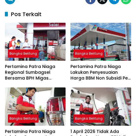
Pos Terkait
Bangka Belitung
Bangka Belitung
Pertamina Patra Niaga
Pertamina Patra Niaga
Regional Sumbagsel
Lakukan Penyesuaian
Bersama BPH Migas
Harga BBM Non Subsidi Per
Perkuat Pengawasan
1 Juli 2026
Penyaluran BBM Subsidi
bagi Nelayan melalui
Aplikasi XSTAR
Bangka Belitung
Bangka Belitung
Pertamina Patra Niaga
1 April 2026 Tidak Ada