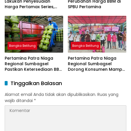
Lakukan Penyesuaian
Perubahan Harga BBM di
Harga Pertamax Series,
SPBU Pertamina
Harga Pertalite dan Solar
Subsidi Tetap
Bangka Belitung
Bangka Belitung
Pertamina Patra Niaga
Pertamina Patra Niaga
Regional Sumbagsel
Regional Sumbagsel
Pastikan Ketersediaan BBM
Dorong Konsumen Mampu
dan LPG pada Masa
Beralih ke Bright Gas
Ramadan dan Menjelang
Melalui Program Trade In
Tinggalkan Balasan
Idulfitri
di Belitung Timur
Alamat email Anda tidak akan dipublikasikan.
Ruas yang
wajib ditandai
*