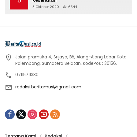
5
Kesehatan
3 Oktober 2020
6544
Jalan pramuka 4, Srijaya, B5, Alang-Alang Lebar Kota
Palembang, Sumatera Selatan, KodePos : 30156.
07115711330
redaksi.beritamusi@gmail.com
Tentang Kami
Redaksi