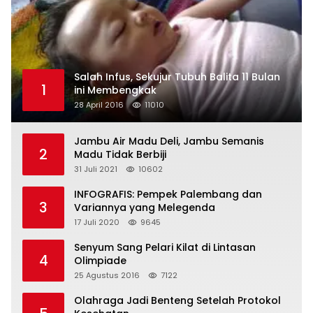
Salah Infus, Sekujur Tubuh Balita 11 Bulan
1
ini Membengkak
28 April 2016
11010
Jambu Air Madu Deli, Jambu Semanis
2
Madu Tidak Berbiji
31 Juli 2021
10602
INFOGRAFIS: Pempek Palembang dan
3
Variannya yang Melegenda
17 Juli 2020
9645
Senyum Sang Pelari Kilat di Lintasan
4
Olimpiade
25 Agustus 2016
7122
Olahraga Jadi Benteng Setelah Protokol