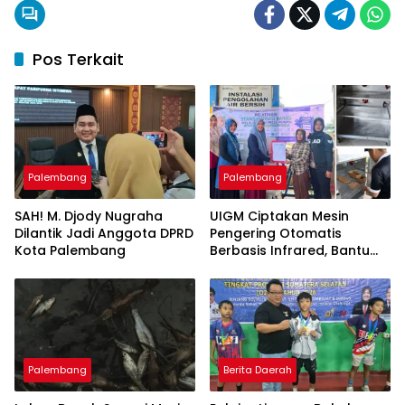
Pos Terkait
Palembang
Palembang
SAH! M. Djody Nugraha
UIGM Ciptakan Mesin
Dilantik Jadi Anggota DPRD
Pengering Otomatis
Kota Palembang
Berbasis Infrared, Bantu
Perajin Eceng Gondok di
Pulau Kemaro
Palembang
Berita Daerah