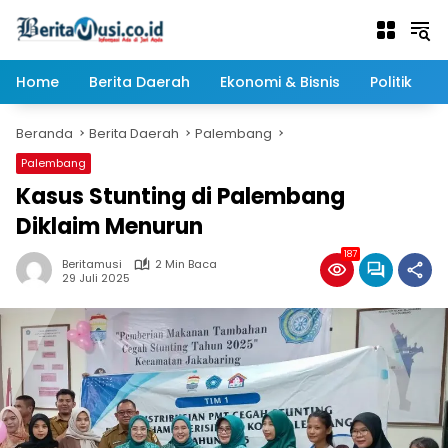
Langsung
ke
konten
Home
Berita Daerah
Ekonomi & Bisnis
Politik
Beranda
Berita Daerah
Palembang
Palembang
Kasus Stunting di Palembang
Diklaim Menurun
187
Beritamusi
2 Min Baca
29 Juli 2025