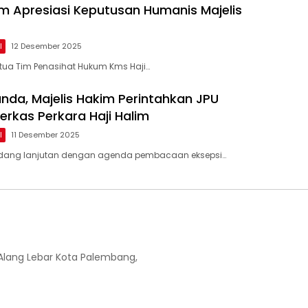
lim Apresiasi Keputusan Humanis Majelis
l
12 Desember 2025
tua Tim Penasihat Hukum Kms Haji…
unda, Majelis Hakim Perintahkan JPU
erkas Perkara Haji Halim
l
11 Desember 2025
dang lanjutan dengan agenda pembacaan eksepsi…
-Alang Lebar Kota Palembang,