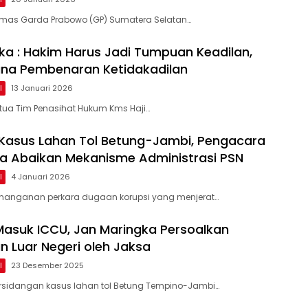
mas Garda Prabowo (GP) Sumatera Selatan…
ka : Hakim Harus Jadi Tumpuan Keadilan,
ana Pembenaran Ketidakadilan
l
13 Januari 2026
tua Tim Penasihat Hukum Kms Haji…
Kasus Lahan Tol Betung-Jambi, Pengacara
a Abaikan Mekanisme Administrasi PSN
l
4 Januari 2026
nanganan perkara dugaan korupsi yang menjerat…
 Masuk ICCU, Jan Maringka Persoalkan
 Luar Negeri oleh Jaksa
l
23 Desember 2025
rsidangan kasus lahan tol Betung Tempino-Jambi…