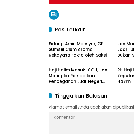
Pos Terkait
Hukum & Kriminal
Hukum 
Sidang Amin Mansyur, GP
Jan Mar
Sumsel Cium Aroma
Jadi T
Rekayasa Fakta oleh Saksi
Bukan 
Hukum & Kriminal
Hukum 
Ketidak
Haji Halim Masuk ICCU, Jan
PH Haji
Maringka Persoalkan
Keputu
Pencegahan Luar Negeri
Hakim
oleh Jaksa
Tinggalkan Balasan
Alamat email Anda tidak akan dipublikasi