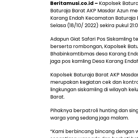
Beritamusi.co.id –
Kapolsek Batura
Baturaja Barat AKP Masdar Azun mel
Karang Endah Kecamatan Baturaja 
Selasa (18/10/ 2022) sekira pukul 21:
Adapun Giat Safari Pos Siskamling t
berserta rombongan, Kapolsek Batura
Bhabinkamtibmas desa Karang Enda
jaga pos kamling Desa Karang Endah
Kapolsek Baturaja Barat AKP Masd
merupakan kegiatan cek dan kontr
lingkungan siskamling di wilayah ke
Barat.
Pihaknya berpatroli hunting dan sin
warga yang sedang jaga malam.
“Kami berbincang bincang dengan wa