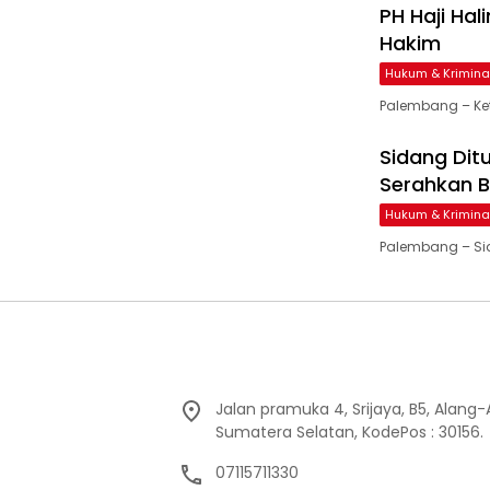
PH Haji Ha
Hakim
Hukum & Krimina
Palembang – Ke
Sidang Dit
Serahkan B
Hukum & Krimina
Palembang – Si
Jalan pramuka 4, Srijaya, B5, Alang
Sumatera Selatan, KodePos : 30156.
07115711330