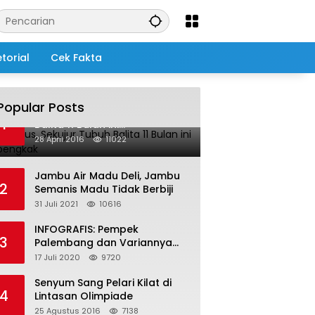
torial
Cek Fakta
Popular Posts
Salah Infus, Sekujur Tubuh
1
Balita 11 Bulan ini
Membengkak
28 April 2016
11022
Jambu Air Madu Deli, Jambu
2
Semanis Madu Tidak Berbiji
31 Juli 2021
10616
INFOGRAFIS: Pempek
3
Palembang dan Variannya
yang Melegenda
17 Juli 2020
9720
Senyum Sang Pelari Kilat di
4
Lintasan Olimpiade
25 Agustus 2016
7138