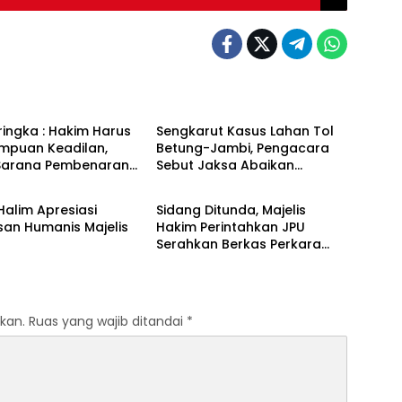
& Kriminal
Hukum & Kriminal
ingka : Hakim Harus
Sengkarut Kasus Lahan Tol
umpuan Keadilan,
Betung-Jambi, Pengacara
Sarana Pembenaran
Sebut Jaksa Abaikan
& Kriminal
Hukum & Kriminal
adilan
Mekanisme Administrasi PSN
 Halim Apresiasi
Sidang Ditunda, Majelis
san Humanis Majelis
Hakim Perintahkan JPU
Serahkan Berkas Perkara
Haji Halim
kan.
Ruas yang wajib ditandai
*