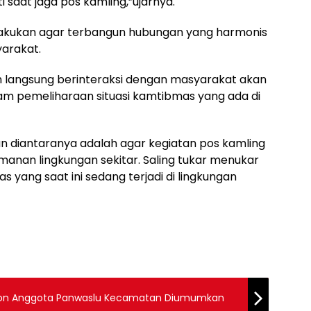
 saat jaga pos kamling,”ujarnya.
dilakukan agar terbangun hubungan yang harmonis
arakat.
jun langsung berinteraksi dengan masyarakat akan
m pemeliharaan situasi kamtibmas yang ada di
 diantaranya adalah agar kegiatan pos kamling
anan lingkungan sekitar. Saling tukar menukar
s yang saat ini sedang terjadi di lingkungan
alon Anggota Panwaslu Kecamatan Diumumkan