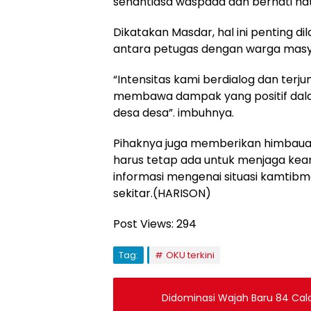
senantiasa waspada dan berhati hati
Dikatakan Masdar, hal ini penting 
antara petugas dengan warga masy
“Intensitas kami berdialog dan ter
membawa dampak yang positif dala
desa desa”. imbuhnya.
Pihaknya juga memberikan himbauan
harus tetap ada untuk menjaga keam
informasi mengenai situasi kamtibma
sekitar.(HARISON)
Post Views:
294
Tag:
OKU terkini
Didominasi Wajah Baru 84 C