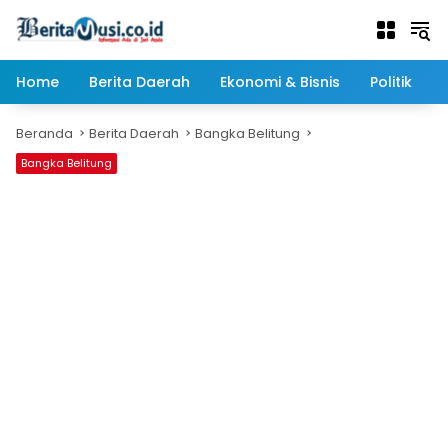
Langsung
ke
konten
Home
Berita Daerah
Ekonomi & Bisnis
Politik
Beranda
Berita Daerah
Bangka Belitung
Bangka Belitung