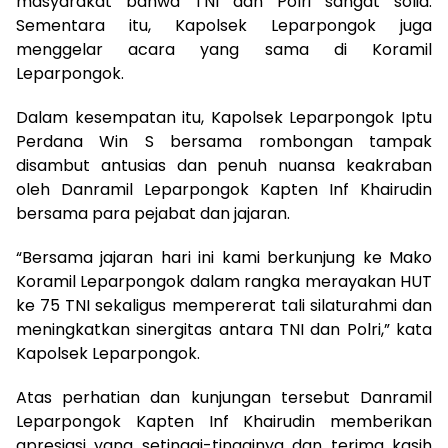
masyarakat bahwa TNI dan Polri sangat solid.
Sementara itu, Kapolsek Leparpongok juga
menggelar acara yang sama di Koramil
Leparpongok.
Dalam kesempatan itu, Kapolsek Leparpongok Iptu
Perdana Win S bersama rombongan tampak
disambut antusias dan penuh nuansa keakraban
oleh Danramil Leparpongok Kapten Inf Khairudin
bersama para pejabat dan jajaran.
“Bersama jajaran hari ini kami berkunjung ke Mako
Koramil Leparpongok dalam rangka merayakan HUT
ke 75 TNI sekaligus mempererat tali silaturahmi dan
meningkatkan sinergitas antara TNI dan Polri,” kata
Kapolsek Leparpongok.
Atas perhatian dan kunjungan tersebut Danramil
Leparpongok Kapten Inf Khairudin memberikan
apresiasi yang setinggi-tingginya dan terima kasih