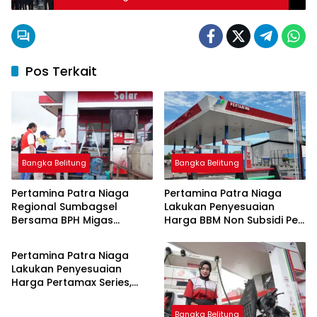
Pos Terkait
Bangka Belitung
Bangka Belitung
Pertamina Patra Niaga
Pertamina Patra Niaga
Regional Sumbagsel
Lakukan Penyesuaian
Bersama BPH Migas
Harga BBM Non Subsidi Per
Bangka Belitung
Perkuat Pengawasan
1 Juli 2026
Penyaluran BBM Subsidi
Pertamina Patra Niaga
bagi Nelayan melalui
Lakukan Penyesuaian
Aplikasi XSTAR
Harga Pertamax Series,
Harga Pertalite dan Solar
Subsidi Tetap
Bangka Belitung