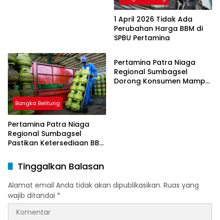
1 April 2026 Tidak Ada
Perubahan Harga BBM di
SPBU Pertamina
Bangka Belitung
Pertamina Patra Niaga
Regional Sumbagsel
Dorong Konsumen Mampu
Beralih ke Bright Gas
Melalui Program Trade In
Bangka Belitung
di Belitung Timur
Pertamina Patra Niaga
Regional Sumbagsel
Pastikan Ketersediaan BBM
dan LPG pada Masa
Ramadan dan Menjelang
Tinggalkan Balasan
Idulfitri
Alamat email Anda tidak akan dipublikasikan.
Ruas yang
wajib ditandai
*