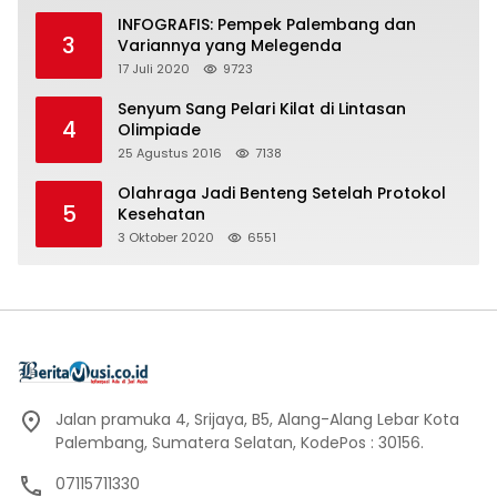
INFOGRAFIS: Pempek Palembang dan
3
Variannya yang Melegenda
17 Juli 2020
9723
Senyum Sang Pelari Kilat di Lintasan
4
Olimpiade
25 Agustus 2016
7138
Olahraga Jadi Benteng Setelah Protokol
5
Kesehatan
3 Oktober 2020
6551
Jalan pramuka 4, Srijaya, B5, Alang-Alang Lebar Kota
Palembang, Sumatera Selatan, KodePos : 30156.
07115711330