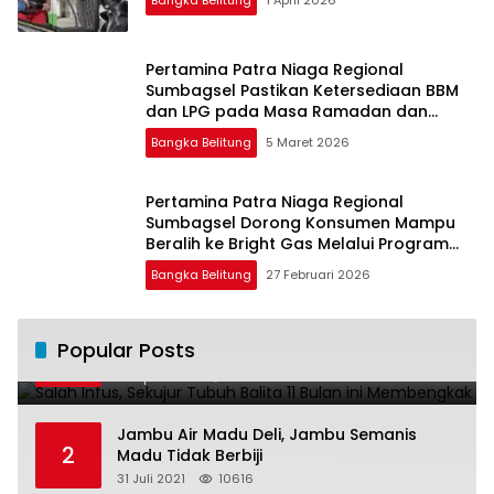
Pertamina Patra Niaga Regional
Sumbagsel Pastikan Ketersediaan BBM
dan LPG pada Masa Ramadan dan
Menjelang Idulfitri
Bangka Belitung
5 Maret 2026
Pertamina Patra Niaga Regional
Sumbagsel Dorong Konsumen Mampu
Beralih ke Bright Gas Melalui Program
Trade In di Belitung Timur
Bangka Belitung
27 Februari 2026
Salah Infus, Sekujur Tubuh Balita 11 Bulan
Popular Posts
1
ini Membengkak
28 April 2016
11023
Jambu Air Madu Deli, Jambu Semanis
2
Madu Tidak Berbiji
31 Juli 2021
10616