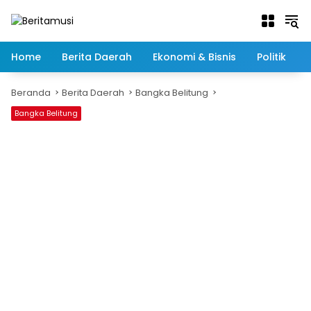
Langsung
ke
konten
Home
Berita Daerah
Ekonomi & Bisnis
Politik
Beranda
Berita Daerah
Bangka Belitung
Bangka Belitung