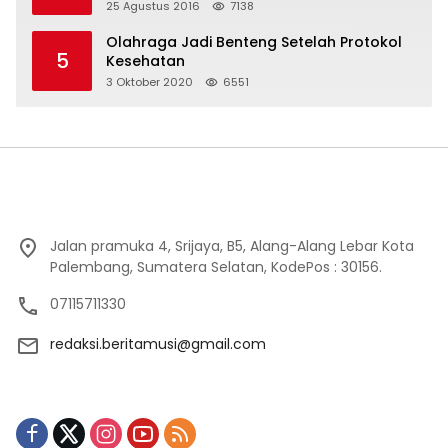
25 Agustus 2016
7138
Olahraga Jadi Benteng Setelah Protokol
5
Kesehatan
3 Oktober 2020
6551
Jalan pramuka 4, Srijaya, B5, Alang-Alang Lebar Kota
Palembang, Sumatera Selatan, KodePos : 30156.
07115711330
redaksi.beritamusi@gmail.com