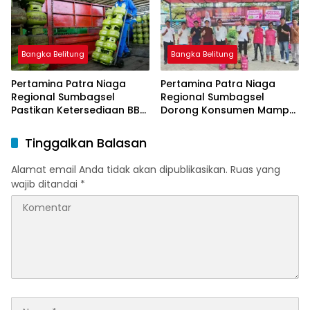
Bangka Belitung
Bangka Belitung
Pertamina Patra Niaga
Pertamina Patra Niaga
Regional Sumbagsel
Regional Sumbagsel
Pastikan Ketersediaan BBM
Dorong Konsumen Mampu
dan LPG pada Masa
Beralih ke Bright Gas
Ramadan dan Menjelang
Melalui Program Trade In
Tinggalkan Balasan
Idulfitri
di Belitung Timur
Alamat email Anda tidak akan dipublikasikan.
Ruas yang
wajib ditandai
*