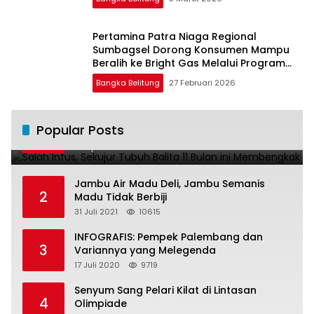
Pertamina Patra Niaga Regional
Sumbagsel Dorong Konsumen Mampu
Beralih ke Bright Gas Melalui Program
Trade In di Belitung Timur
Bangka Belitung
27 Februari 2026
Salah Infus, Sekujur Tubuh Balita 11 Bulan
Popular Posts
1
ini Membengkak
28 April 2016
11022
Jambu Air Madu Deli, Jambu Semanis
2
Madu Tidak Berbiji
31 Juli 2021
10615
INFOGRAFIS: Pempek Palembang dan
3
Variannya yang Melegenda
17 Juli 2020
9719
Senyum Sang Pelari Kilat di Lintasan
4
Olimpiade