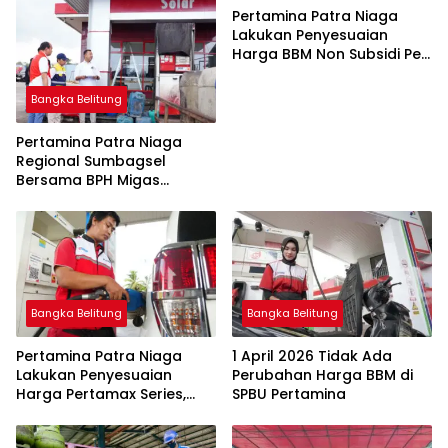
Pertamina Patra Niaga
Lakukan Penyesuaian
Harga BBM Non Subsidi Per
1 Juli 2026
Bangka Belitung
Pertamina Patra Niaga
Regional Sumbagsel
Bersama BPH Migas
Perkuat Pengawasan
Penyaluran BBM Subsidi
bagi Nelayan melalui
Aplikasi XSTAR
Bangka Belitung
Bangka Belitung
Pertamina Patra Niaga
1 April 2026 Tidak Ada
Lakukan Penyesuaian
Perubahan Harga BBM di
Harga Pertamax Series,
SPBU Pertamina
Harga Pertalite dan Solar
Subsidi Tetap