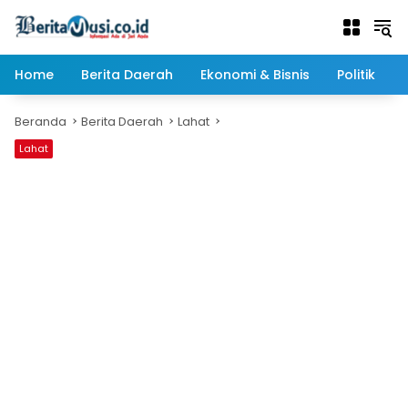
Langsung
ke
konten
Home
Berita Daerah
Ekonomi & Bisnis
Politik
Beranda
Berita Daerah
Lahat
Lahat