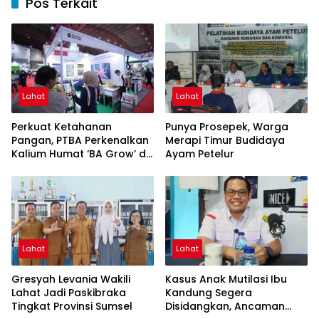
Pos Terkait
Lahat
Lahat
Perkuat Ketahanan
Punya Prosepek, Warga
Pangan, PTBA Perkenalkan
Merapi Timur Budidaya
Kalium Humat ‘BA Grow’ di
Ayam Petelur
Inagritech 2026
Lahat
Lahat
Gresyah Levania Wakili
Kasus Anak Mutilasi Ibu
Lahat Jadi Paskibraka
Kandung Segera
Tingkat Provinsi Sumsel
Disidangkan, Ancaman