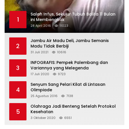
Salah Infus, Sekujur Tubuh Balita 11 Bulan
1
ini Membengkak
28 April 2016
11023
Jambu Air Madu Deli, Jambu Semanis
2
Madu Tidak Berbiji
31 Juli 2021
10616
INFOGRAFIS: Pempek Palembang dan
3
Variannya yang Melegenda
17 Juli 2020
9723
Senyum Sang Pelari Kilat di Lintasan
4
Olimpiade
25 Agustus 2016
7138
Olahraga Jadi Benteng Setelah Protokol
5
Kesehatan
3 Oktober 2020
6551