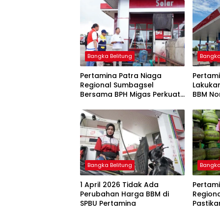
Bangka Belitung
Bangka
Pertamina Patra Niaga
Pertami
Regional Sumbagsel
Lakuka
Bersama BPH Migas Perkuat
BBM Non
Pengawasan Penyaluran
2026
BBM Subsidi bagi Nelayan
melalui Aplikasi XSTAR
Bangka Belitung
Bangka
1 April 2026 Tidak Ada
Pertami
Perubahan Harga BBM di
Region
SPBU Pertamina
Pastika
dan LP