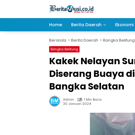
Langsung
ke
konten
Home
Berita Daerah
Ekonomi 
Beranda
Berita Daerah
Bangka Belitung
Bangka Belitung
Kakek Nelayan Su
Diserang Buaya d
Bangka Selatan
Admin
1 Min Baca
30 Januari 2024