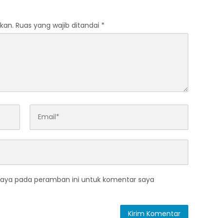
n dan Menjelang
Trade In di Belitung Timur
kan.
Ruas yang wajib ditandai
*
saya pada peramban ini untuk komentar saya