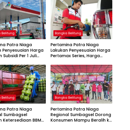
 Belitung
Bangka Belitung
na Patra Niaga
Pertamina Patra Niaga
n Penyesuaian Harga
Lakukan Penyesuaian Harga
 Subsidi Per 1 Juli
Pertamax Series, Harga
Pertalite dan Solar Subsidi
Tetap
 Belitung
Bangka Belitung
na Patra Niaga
Pertamina Patra Niaga
al Sumbagsel
Regional Sumbagsel Dorong
n Ketersediaan BBM
Konsumen Mampu Beralih ke
G pada Masa
Bright Gas Melalui Program