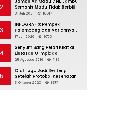
Jambu Air Madu Deli, Jambu
2
Semanis Madu Tidak Berbiji
31 Juli 2021
10617
INFOGRAFIS: Pempek
3
Palembang dan Variannya
yang Melegenda
17 Juli 2020
9733
Senyum Sang Pelari Kilat di
4
Lintasan Olimpiade
25 Agustus 2016
7139
Olahraga Jadi Benteng
5
Setelah Protokol Kesehatan
3 Oktober 2020
6551