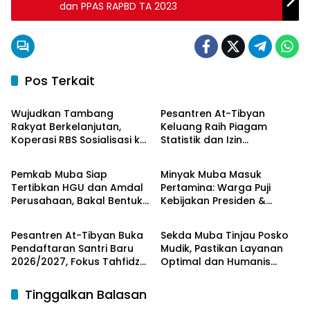
dan PPAS RAPBD TA 2023
Pos Terkait
Musi Banyuasin
Musi Banyuasin
Wujudkan Tambang
Pesantren At-Tibyan
Rakyat Berkelanjutan,
Keluang Raih Piagam
Koperasi RBS Sosialisasi ke
Statistik dan Izin
Musi Banyuasin
Musi Banyuasin
Pemilik Sumur Soal K3 dan
Operasional Resmi dari
GEP
Kemenag RI
Pemkab Muba Siap
Minyak Muba Masuk
Tertibkan HGU dan Amdal
Pertamina: Warga Puji
Perusahaan, Bakal Bentuk
Kebijakan Presiden &
Musi Banyuasin
Musi Banyuasin
Tim Khusus
Menteri ESDM
Pesantren At-Tibyan Buka
Sekda Muba Tinjau Posko
Pendaftaran Santri Baru
Mudik, Pastikan Layanan
2026/2027, Fokus Tahfidz
Optimal dan Humanis
dan Karakter Islami
untuk Pemudik
Tinggalkan Balasan