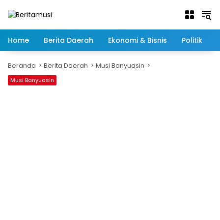
Langsung
ke
konten
Home
Berita Daerah
Ekonomi & Bisnis
Politik
Beranda
Berita Daerah
Musi Banyuasin
Musi Banyuasin