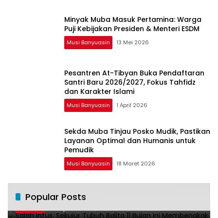
Minyak Muba Masuk Pertamina: Warga
Puji Kebijakan Presiden & Menteri ESDM
Musi Banyuasin
13 Mei 2026
Pesantren At-Tibyan Buka Pendaftaran
Santri Baru 2026/2027, Fokus Tahfidz
dan Karakter Islami
Musi Banyuasin
1 April 2026
Sekda Muba Tinjau Posko Mudik, Pastikan
Layanan Optimal dan Humanis untuk
Pemudik
Musi Banyuasin
18 Maret 2026
Salah Infus, Sekujur Tubuh Balita 11 Bulan
Popular Posts
1
ini Membengkak
28 April 2016
11020