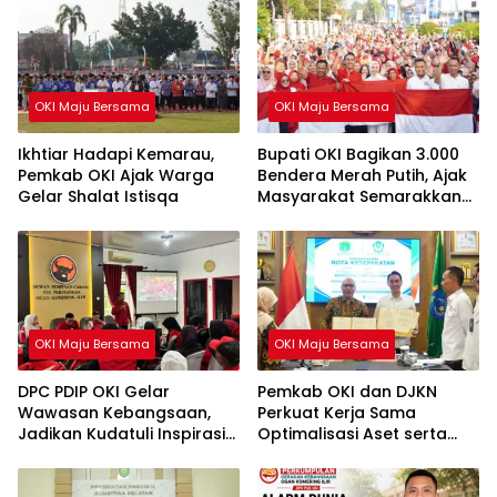
OKI Maju Bersama
OKI Maju Bersama
Ikhtiar Hadapi Kemarau,
Bupati OKI Bagikan 3.000
Pemkab OKI Ajak Warga
Bendera Merah Putih, Ajak
Gelar Shalat Istisqa
Masyarakat Semarakkan
HUT ke-81 RI
OKI Maju Bersama
OKI Maju Bersama
DPC PDIP OKI Gelar
Pemkab OKI dan DJKN
Wawasan Kebangsaan,
Perkuat Kerja Sama
Jadikan Kudatuli Inspirasi
Optimalisasi Aset serta
Perjuangan Demokrasi
Piutang Daerah