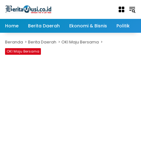
Langsung
ke
konten
Home
Berita Daerah
Ekonomi & Bisnis
Politik
Beranda
Berita Daerah
OKI Maju Bersama
OKI Maju Bersama