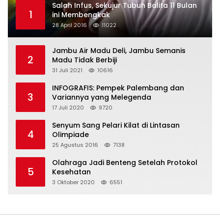
Salah Infus, Sekujur Tubuh Balita 11 Bulan
1
ini Membengkak
28 April 2016
11022
Jambu Air Madu Deli, Jambu Semanis
2
Madu Tidak Berbiji
31 Juli 2021
10616
INFOGRAFIS: Pempek Palembang dan
3
Variannya yang Melegenda
17 Juli 2020
9720
Senyum Sang Pelari Kilat di Lintasan
4
Olimpiade
25 Agustus 2016
7138
Olahraga Jadi Benteng Setelah Protokol
5
Kesehatan
3 Oktober 2020
6551