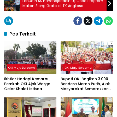
Lanud H.AS Hanandjoeddin Uji Coba Program
Makan Siang Gratis di TK Angkasa
Pos Terkait
OKI Maju Bersama
OKI Maju Bersama
Ikhtiar Hadapi Kemarau,
Bupati OKI Bagikan 3.000
Pemkab OKI Ajak Warga
Bendera Merah Putih, Ajak
Gelar Shalat Istisqa
Masyarakat Semarakkan
HUT ke-81 RI