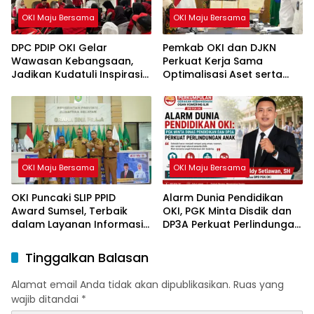
OKI Maju Bersama
OKI Maju Bersama
DPC PDIP OKI Gelar
Pemkab OKI dan DJKN
Wawasan Kebangsaan,
Perkuat Kerja Sama
Jadikan Kudatuli Inspirasi
Optimalisasi Aset serta
Perjuangan Demokrasi
Piutang Daerah
OKI Maju Bersama
OKI Maju Bersama
OKI Puncaki SLIP PPID
Alarm Dunia Pendidikan
Award Sumsel, Terbaik
OKI, PGK Minta Disdik dan
dalam Layanan Informasi
DP3A Perkuat Perlindungan
Publik
Anak
Tinggalkan Balasan
Alamat email Anda tidak akan dipublikasikan.
Ruas yang
wajib ditandai
*