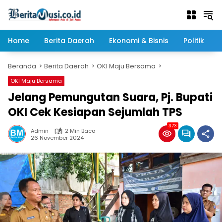
Langsung
ke
konten
Home
Berita Daerah
Ekonomi & Bisnis
Politik
Beranda
Berita Daerah
OKI Maju Bersama
OKI Maju Bersama
Jelang Pemungutan Suara, Pj. Bupati
OKI Cek Kesiapan Sejumlah TPS
373
Admin
2 Min Baca
26 November 2024