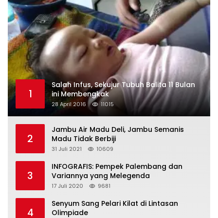
Salah Infus, Sekujur Tubuh Balita 11 Bulan
1
ini Membengkak
28 April 2016
11015
Jambu Air Madu Deli, Jambu Semanis
2
Madu Tidak Berbiji
31 Juli 2021
10609
INFOGRAFIS: Pempek Palembang dan
3
Variannya yang Melegenda
17 Juli 2020
9681
Senyum Sang Pelari Kilat di Lintasan
4
Olimpiade