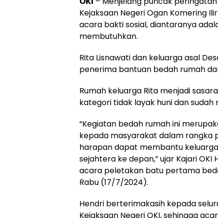
OKI
– Menjelang puncak peringatan 
Kejaksaan Negeri Ogan Komering Ili
acara bakti sosial, diantaranya ad
membutuhkan.
Rita Lisnawati dan keluarga asal D
penerima bantuan bedah rumah dari 
Rumah keluarga Rita menjadi sasa
kategori tidak layak huni dan sudah
“Kegiatan bedah rumah ini merupak
kepada masyarakat dalam rangka p
harapan dapat membantu keluarga
sejahtera ke depan,” ujar Kajari O
acara peletakan batu pertama beda
Rabu (17/7/2024).
Hendri berterimakasih kepada selur
Kejaksaan Negeri OKI, sehingga aca