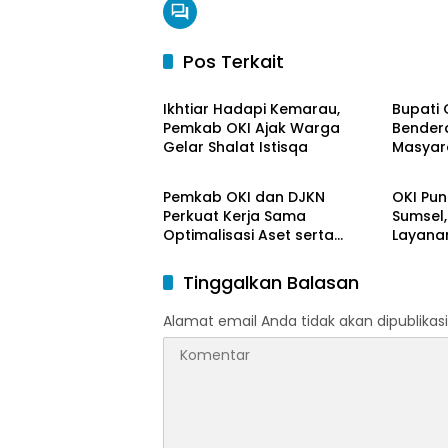
Pos Terkait
OKI Maju Bersama
OKI Ma
Ikhtiar Hadapi Kemarau,
Bupati 
Pemkab OKI Ajak Warga
Bendera
Gelar Shalat Istisqa
Masyar
OKI Maju Bersama
OKI Ma
HUT ke-
Pemkab OKI dan DJKN
OKI Pun
Perkuat Kerja Sama
Sumsel,
Optimalisasi Aset serta
Layanan
Piutang Daerah
Tinggalkan Balasan
Alamat email Anda tidak akan dipublikasi