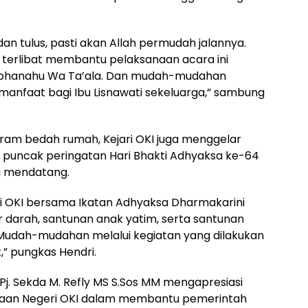
k dan tulus, pasti akan Allah permudah jalannya.
erlibat membantu pelaksanaan acara ini
 Subhanahu Wa Ta’ala. Dan mudah-mudahan
anfaat bagi Ibu Lisnawati sekeluarga,” sambung
ram bedah rumah, Kejari OKI juga menggelar
ng puncak peringatan Hari Bhakti Adhyaksa ke-64
li mendatang.
ri OKI bersama Ikatan Adhyaksa Dharmakarini
 darah, santunan anak yatim, serta santunan
Mudah-mudahan melalui kegiatan yang dilakukan
” pungkas Hendri.
i Pj. Sekda M. Refly MS S.Sos MM mengapresiasi
ksaan Negeri OKI dalam membantu pemerintah