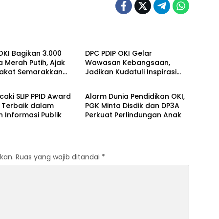
ju Bersama
OKI Maju Bersama
OKI Bagikan 3.000
DPC PDIP OKI Gelar
 Merah Putih, Ajak
Wawasan Kebangsaan,
akat Semarakkan
Jadikan Kudatuli Inspirasi
ju Bersama
OKI Maju Bersama
81 RI
Perjuangan Demokrasi
caki SLIP PPID Award
Alarm Dunia Pendidikan OKI,
 Terbaik dalam
PGK Minta Disdik dan DP3A
 Informasi Publik
Perkuat Perlindungan Anak
kan.
Ruas yang wajib ditandai
*