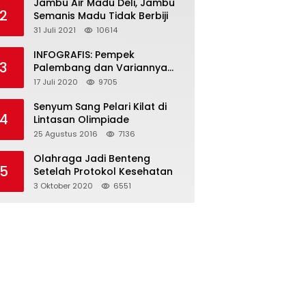
Jambu Air Madu Deli, Jambu
2
Semanis Madu Tidak Berbiji
31 Juli 2021
10614
INFOGRAFIS: Pempek
3
Palembang dan Variannya
yang Melegenda
17 Juli 2020
9705
Senyum Sang Pelari Kilat di
4
Lintasan Olimpiade
25 Agustus 2016
7136
Olahraga Jadi Benteng
5
Setelah Protokol Kesehatan
3 Oktober 2020
6551