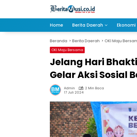
Langsung
ke
konten
Home
Berita Daerah
Ekonomi 
Beranda
Berita Daerah
OKI Maju Bersa
OKI Maju Bersama
Jelang Hari Bhakt
Gelar Aksi Sosial
Admin
2 Min Baca
17 Juli 2024