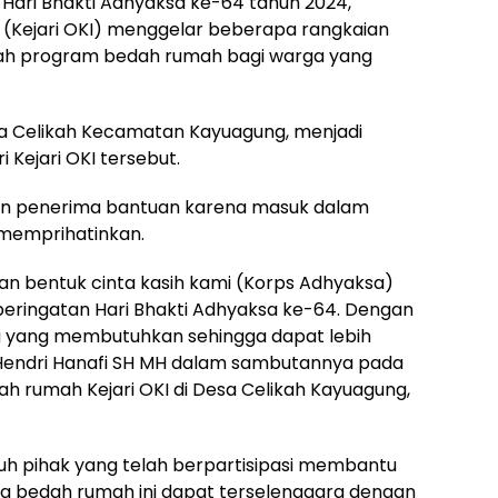
Hari Bhakti Adhyaksa ke-64 tahun 2024,
r (Kejari OKI) menggelar beberapa rangkaian
alah program bedah rumah bagi warga yang
esa Celikah Kecamatan Kayuagung, menjadi
Kejari OKI tersebut.
ran penerima bantuan karena masuk dalam
 memprihatinkan.
an bentuk cinta kasih kami (Korps Adhyaksa)
eringatan Hari Bhakti Adhyaksa ke-64. Dengan
 yang membutuhkan sehingga dapat lebih
KI Hendri Hanafi SH MH dalam sambutannya pada
h rumah Kejari OKI di Desa Celikah Kayuagung,
uh pihak yang telah berpartisipasi membantu
ra bedah rumah ini dapat terselenggara dengan