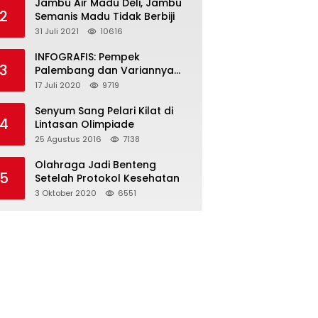
Jambu Air Madu Deli, Jambu
2
Semanis Madu Tidak Berbiji
31 Juli 2021
10616
INFOGRAFIS: Pempek
3
Palembang dan Variannya
yang Melegenda
17 Juli 2020
9719
Senyum Sang Pelari Kilat di
4
Lintasan Olimpiade
25 Agustus 2016
7138
Olahraga Jadi Benteng
5
Setelah Protokol Kesehatan
3 Oktober 2020
6551