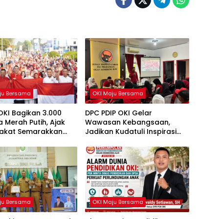
ju Bersama
OKI Maju Bersama
OKI Bagikan 3.000
DPC PDIP OKI Gelar
 Merah Putih, Ajak
Wawasan Kebangsaan,
akat Semarakkan
Jadikan Kudatuli Inspirasi
81 RI
Perjuangan Demokrasi
ju Bersama
OKI Maju Bersama