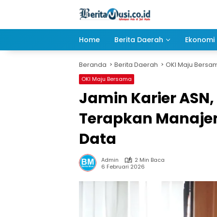
Langsung
ke
konten
Home
Berita Daerah
Ekonomi 
Beranda
Berita Daerah
OKI Maju Bersa
OKI Maju Bersama
Jamin Karier ASN
Terapkan Manajem
Data
Admin
2 Min Baca
6 Februari 2026