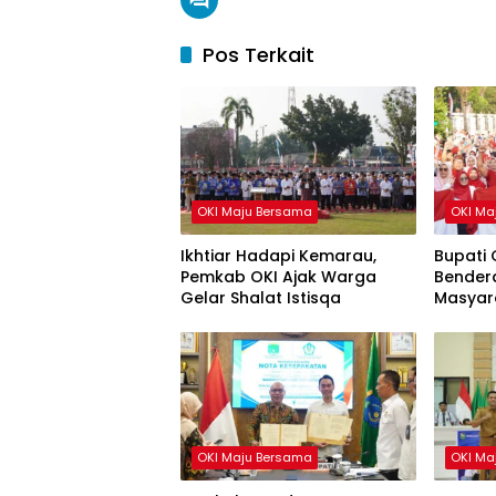
Pos Terkait
OKI Maju Bersama
OKI Ma
Ikhtiar Hadapi Kemarau,
Bupati 
Pemkab OKI Ajak Warga
Bendera
Gelar Shalat Istisqa
Masyar
HUT ke-
OKI Maju Bersama
OKI Ma