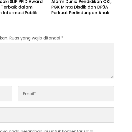
caki SLIP PPID Award
Alarm Dunia Pendidikan OKI,
 Terbaik dalam
PGK Minta Disdik dan DP3A
 Informasi Publik
Perkuat Perlindungan Anak
kan.
Ruas yang wajib ditandai
*
saya pada peramban ini untuk komentar saya