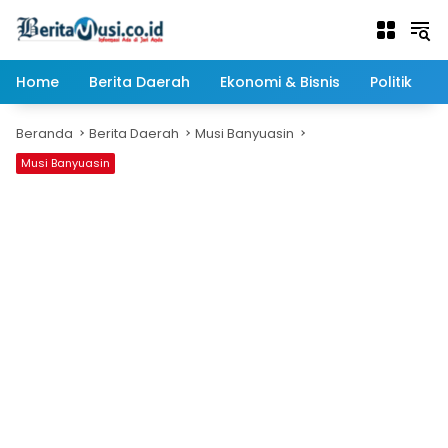
Langsung
ke
konten
Home
Berita Daerah
Ekonomi & Bisnis
Politik
Beranda
Berita Daerah
Musi Banyuasin
Musi Banyuasin