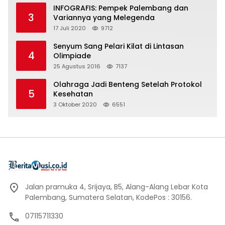
INFOGRAFIS: Pempek Palembang dan
3
Variannya yang Melegenda
17 Juli 2020
9712
Senyum Sang Pelari Kilat di Lintasan
4
Olimpiade
25 Agustus 2016
7137
Olahraga Jadi Benteng Setelah Protokol
5
Kesehatan
3 Oktober 2020
6551
Jalan pramuka 4, Srijaya, B5, Alang-Alang Lebar Kota
Palembang, Sumatera Selatan, KodePos : 30156.
07115711330