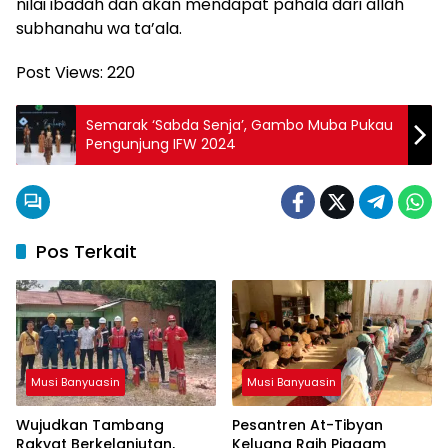
nilai ibadah dan akan mendapat pahala dari allah
subhanahu wa ta’ala.
Post Views:
220
Semarak ‘Sabda Senja’, Gambo Muba Pukau
Pengunjung IFW 2024
Pos Terkait
Musi Banyuasin
Musi Banyuasin
Wujudkan Tambang
Pesantren At-Tibyan
Rakyat Berkelanjutan,
Keluang Raih Piagam