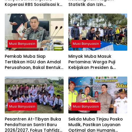
Koperasi RBS Sosialisasi ke
Statistik dan Izin
Pemilik Sumur Soal K3 dan
Operasional Resmi dari
GEP
Kemenag RI
Musi Banyuasin
Musi Banyuasin
Pemkab Muba Siap
Minyak Muba Masuk
Tertibkan HGU dan Amdal
Pertamina: Warga Puji
Perusahaan, Bakal Bentuk
Kebijakan Presiden &
Tim Khusus
Menteri ESDM
Musi Banyuasin
Musi Banyuasin
Pesantren At-Tibyan Buka
Sekda Muba Tinjau Posko
Pendaftaran Santri Baru
Mudik, Pastikan Layanan
2026/2027, Fokus Tahfidz
Optimal dan Humanis