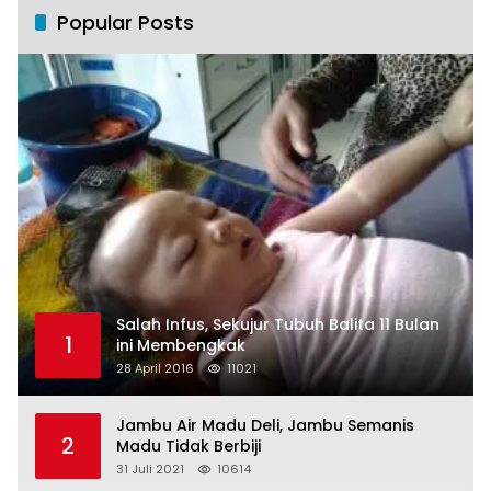
Popular Posts
Salah Infus, Sekujur Tubuh Balita 11 Bulan
1
ini Membengkak
28 April 2016
11021
Jambu Air Madu Deli, Jambu Semanis
2
Madu Tidak Berbiji
31 Juli 2021
10614