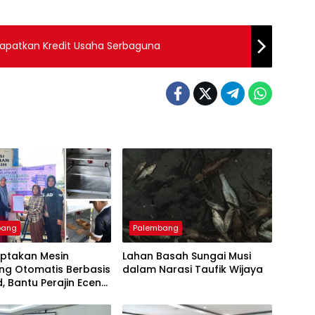
Dapatkan Kredit Usaha Serbaguna
bang
Palembang
iptakan Mesin
Lahan Basah Sungai Musi
ng Otomatis Berbasis
dalam Narasi Taufik Wijaya
d, Bantu Perajin Eceng
 di Pulau Kemaro