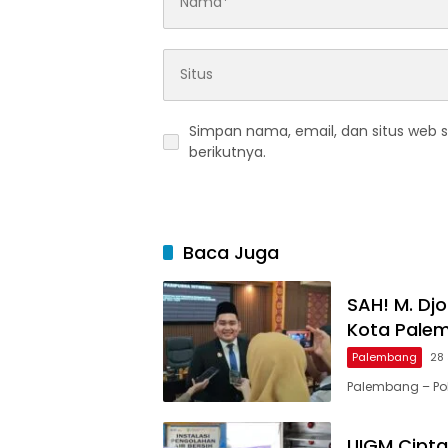
Simpan nama, email, dan situs web 
berikutnya.
Baca Juga
SAH! M. Dj
Kota Pale
Palembang
28 
Palembang – Pol
UIGM Cipta