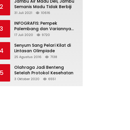
Jambu Air Madu Deli, Jambu
2
Semanis Madu Tidak Berbiji
31 Juli 2021
10616
INFOGRAFIS: Pempek
3
Palembang dan Variannya
yang Melegenda
17 Juli 2020
9720
Senyum Sang Pelari Kilat di
4
Lintasan Olimpiade
25 Agustus 2016
7138
Olahraga Jadi Benteng
5
Setelah Protokol Kesehatan
3 Oktober 2020
6551