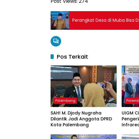
Post Views:
274
Perangkat Desa di Muba Bisa 
Pos Terkait
Palembang
Palem
SAH! M. Djody Nugraha
UIGM C
Dilantik Jadi Anggota DPRD
Pengeri
Kota Palembang
Infrare
Gondok