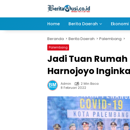
Langsung
ke
konten
Home
Berita Daerah
Ekonomi 
Beranda
Berita Daerah
Palembang
Palembang
Jadi Tuan Rumah 
Harnojoyo Inginkan
Admin
2 Min Baca
8 Februari 2022