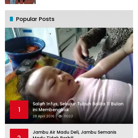
Popular Posts
Salah Infus, Sekujur Tubuh Balita 11 Bulan
1
ini Membengkak
28 April 2016
11022
Jambu Air Madu Deli, Jambu Semanis
2
Madu Tidak Berbiji