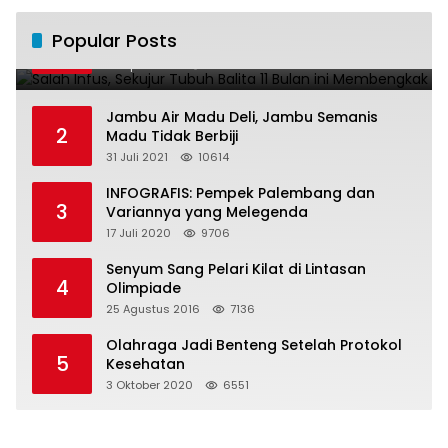
Salah Infus, Sekujur Tubuh Balita 11 Bulan
Popular Posts
1
ini Membengkak
28 April 2016
11020
Jambu Air Madu Deli, Jambu Semanis
2
Madu Tidak Berbiji
31 Juli 2021
10614
INFOGRAFIS: Pempek Palembang dan
3
Variannya yang Melegenda
17 Juli 2020
9706
Senyum Sang Pelari Kilat di Lintasan
4
Olimpiade
25 Agustus 2016
7136
Olahraga Jadi Benteng Setelah Protokol
5
Kesehatan
3 Oktober 2020
6551