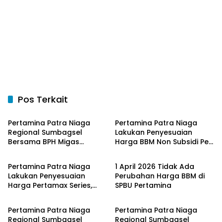
Pos Terkait
Bangka Belitung
Bangka Belitung
Pertamina Patra Niaga
Pertamina Patra Niaga
Regional Sumbagsel
Lakukan Penyesuaian
Bersama BPH Migas
Harga BBM Non Subsidi Per
Bangka Belitung
Bangka Belitung
Perkuat Pengawasan
1 Juli 2026
Penyaluran BBM Subsidi
Pertamina Patra Niaga
1 April 2026 Tidak Ada
bagi Nelayan melalui
Lakukan Penyesuaian
Perubahan Harga BBM di
Aplikasi XSTAR
Harga Pertamax Series,
SPBU Pertamina
Bangka Belitung
Bangka Belitung
Harga Pertalite dan Solar
Subsidi Tetap
Pertamina Patra Niaga
Pertamina Patra Niaga
Regional Sumbagsel
Regional Sumbagsel