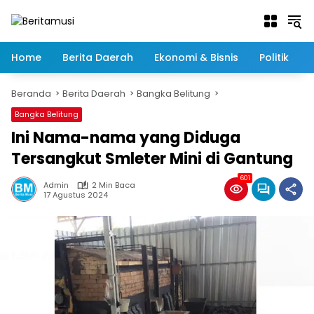
Langsung
ke
konten
Home
Berita Daerah
Ekonomi & Bisnis
Politik
Beranda
Berita Daerah
Bangka Belitung
Bangka Belitung
Ini Nama-nama yang Diduga
Tersangkut Smleter Mini di Gantung
601
Admin
2 Min Baca
17 Agustus 2024