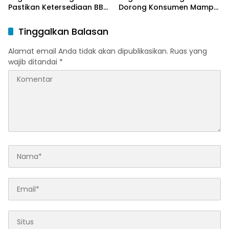
Pastikan Ketersediaan BBM
Dorong Konsumen Mampu
dan LPG pada Masa
Beralih ke Bright Gas
Ramadan dan Menjelang
Melalui Program Trade In
Tinggalkan Balasan
Idulfitri
di Belitung Timur
Alamat email Anda tidak akan dipublikasikan.
Ruas yang
wajib ditandai
*