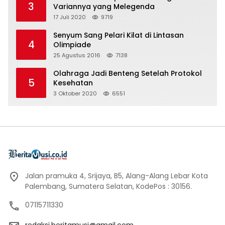
3
Variannya yang Melegenda
17 Juli 2020
9719
Senyum Sang Pelari Kilat di Lintasan
4
Olimpiade
25 Agustus 2016
7138
Olahraga Jadi Benteng Setelah Protokol
5
Kesehatan
3 Oktober 2020
6551
Jalan pramuka 4, Srijaya, B5, Alang-Alang Lebar Kota
Palembang, Sumatera Selatan, KodePos : 30156.
07115711330