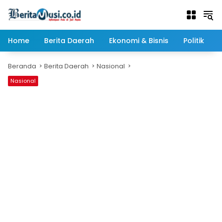
Langsung
ke
konten
Home
Berita Daerah
Ekonomi & Bisnis
Politik
Beranda
Berita Daerah
Nasional
Nasional