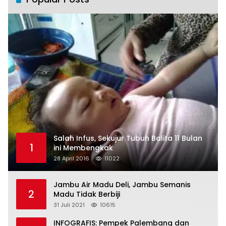
Salah Infus, Sekujur Tubuh Balita 11 Bulan
1
ini Membengkak
28 April 2016
11022
Jambu Air Madu Deli, Jambu Semanis
2
Madu Tidak Berbiji
31 Juli 2021
10615
INFOGRAFIS: Pempek Palembang dan