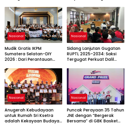
Sumatera Selatan
Tengah Dinamika Harga
Global 2025
Nasional
Nasional
Mudik Gratis IKPM
Sidang Lanjutan Gugatan
Sumatera Selatan–DIY
RUPTL 2025–2034: Saksi
2026 : Dari Perantauan
Tergugat Perkuat Dalil
Kembali ke Kampung
Gugatan SP PLN
Halaman, Menguatkan
Silaturahmi dan Harapan
Nasional
Nasional
Anugerah Kebudayaan
Puncak Perayaan 35 Tahun
untuk Rumah Sri Ksetra
JNE dengan “Bergerak
adalah Kekayaan Budaya
Bersama” di GBK Basket
Sumatera Selatan
Hall