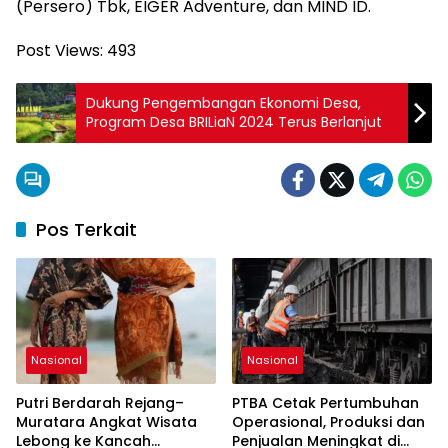
(Persero) Tbk, EIGER Adventure, dan MIND ID.
Post Views:
493
Dukung Pengembangan Ekonomi Desa,
Program Desa BRILiaN 2024 Terus Berlanjut
Pos Terkait
Nasional
Nasional
Putri Berdarah Rejang–
PTBA Cetak Pertumbuhan
Muratara Angkat Wisata
Operasional, Produksi dan
Lebong ke Kancah
Penjualan Meningkat di