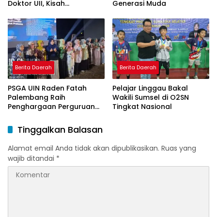
Doktor UII, Kisah
Generasi Muda
Perjuangan Dosen STAI
Yogyakarta yang Pernah
Menjadi Driver Taksi Online
Berita Daerah
Berita Daerah
PSGA UIN Raden Fatah
Pelajar Linggau Bakal
Palembang Raih
Wakili Sumsel di O2SN
Penghargaan Perguruan
Tingkat Nasional
Tinggi Responsif Gender
Peringkat Pratama
Tinggalkan Balasan
Alamat email Anda tidak akan dipublikasikan.
Ruas yang
wajib ditandai
*