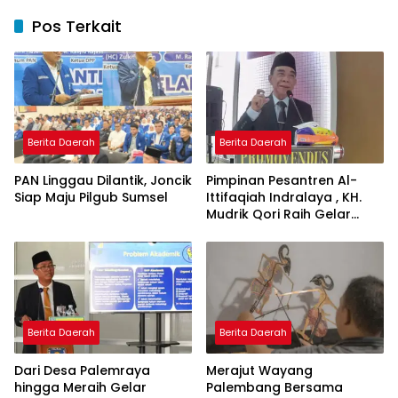
Pos Terkait
Berita Daerah
Berita Daerah
PAN Linggau Dilantik, Joncik
Pimpinan Pesantren Al-
Siap Maju Pilgub Sumsel
Ittifaqiah Indralaya , KH.
Mudrik Qori Raih Gelar
Doktor dengan Inovasi
Model Pembelajaran
Nagham Al-Qur’an di UMM
Berita Daerah
Berita Daerah
Dari Desa Palemraya
Merajut Wayang
hingga Meraih Gelar
Palembang Bersama