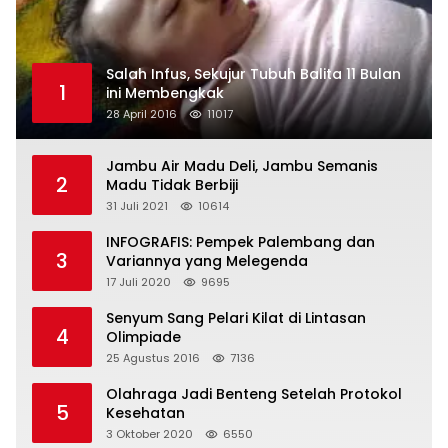
Salah Infus, Sekujur Tubuh Balita 11 Bulan
1
ini Membengkak
28 April 2016
11017
Jambu Air Madu Deli, Jambu Semanis
2
Madu Tidak Berbiji
31 Juli 2021
10614
INFOGRAFIS: Pempek Palembang dan
3
Variannya yang Melegenda
17 Juli 2020
9695
Senyum Sang Pelari Kilat di Lintasan
4
Olimpiade
25 Agustus 2016
7136
Olahraga Jadi Benteng Setelah Protokol
5
Kesehatan
3 Oktober 2020
6550