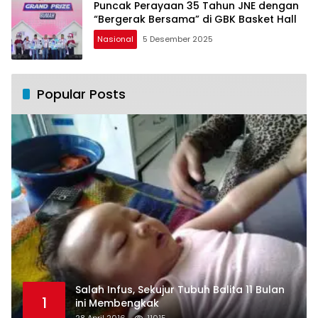
Puncak Perayaan 35 Tahun JNE dengan
“Bergerak Bersama” di GBK Basket Hall
Nasional
5 Desember 2025
Popular Posts
Salah Infus, Sekujur Tubuh Balita 11 Bulan
1
ini Membengkak
28 April 2016
11015