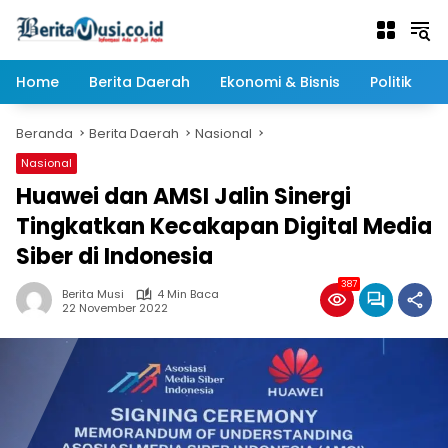
Langsung
ke
konten
Home
Berita Daerah
Ekonomi & Bisnis
Politik
Beranda
Berita Daerah
Nasional
Nasional
Huawei dan AMSI Jalin Sinergi
Tingkatkan Kecakapan Digital Media
Siber di Indonesia
387
Berita Musi
4 Min Baca
22 November 2022