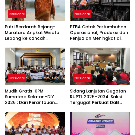
Nasional
Nasional
Putri Berdarah Rejang–
PTBA Cetak Pertumbuhan
Muratara Angkat Wisata
Operasional, Produksi dan
Lebong ke Kancah
Penjualan Meningkat di
Sumatera Selatan
Tengah Dinamika Harga
Global 2025
Nasional
Nasional
Mudik Gratis IKPM
Sidang Lanjutan Gugatan
Sumatera Selatan–DIY
RUPTL 2025–2034: Saksi
2026 : Dari Perantauan
Tergugat Perkuat Dalil
Kembali ke Kampung
Gugatan SP PLN
Halaman, Menguatkan
Silaturahmi dan Harapan