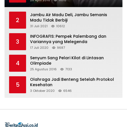
Jambu Air Madu Deli, Jambu Semanis
2
Madu Tidak Berbiji
31 Juli 2021
10612
INFOGRAFIS: Pempek Palembang dan
3
Variannya yang Melegenda
17 Juli 2020
9687
Senyum Sang Pelari Kilat di Lintasan
4
Olimpiade
25 Agustus 2016
7133
Olahraga Jadi Benteng Setelah Protokol
5
Kesehatan
3 Oktober 2020
6546