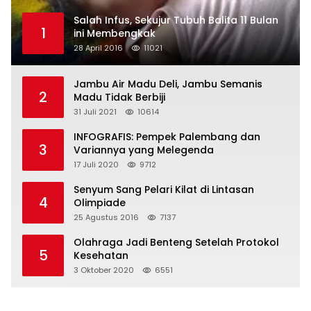
Salah Infus, Sekujur Tubuh Balita 11 Bulan
1
ini Membengkak
28 April 2016
11021
Jambu Air Madu Deli, Jambu Semanis
2
Madu Tidak Berbiji
31 Juli 2021
10614
INFOGRAFIS: Pempek Palembang dan
3
Variannya yang Melegenda
17 Juli 2020
9712
Senyum Sang Pelari Kilat di Lintasan
4
Olimpiade
25 Agustus 2016
7137
Olahraga Jadi Benteng Setelah Protokol
5
Kesehatan
3 Oktober 2020
6551