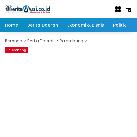
Langsung
ke
konten
Home
Berita Daerah
Ekonomi & Bisnis
Politik
Beranda
Berita Daerah
Palembang
Palembang