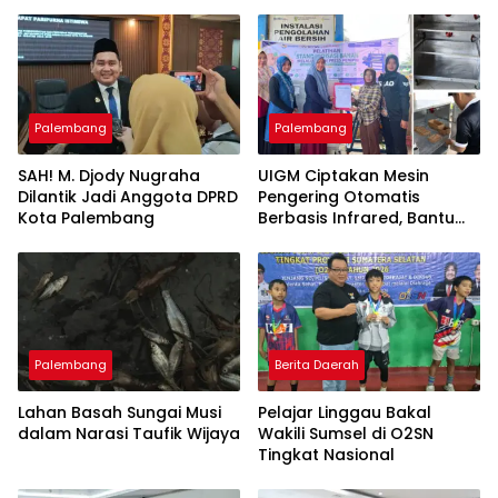
Palembang
Palembang
SAH! M. Djody Nugraha
UIGM Ciptakan Mesin
Dilantik Jadi Anggota DPRD
Pengering Otomatis
Kota Palembang
Berbasis Infrared, Bantu
Perajin Eceng Gondok di
Pulau Kemaro
Palembang
Berita Daerah
Lahan Basah Sungai Musi
Pelajar Linggau Bakal
dalam Narasi Taufik Wijaya
Wakili Sumsel di O2SN
Tingkat Nasional