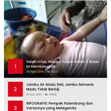
Salah Infus, Sekujur Tubuh Balita 11 Bulan
1
ini Membengkak
28 April 2016
11021
Jambu Air Madu Deli, Jambu Semanis
2
Madu Tidak Berbiji
31 Juli 2021
10615
INFOGRAFIS: Pempek Palembang dan
3
Variannya yang Melegenda