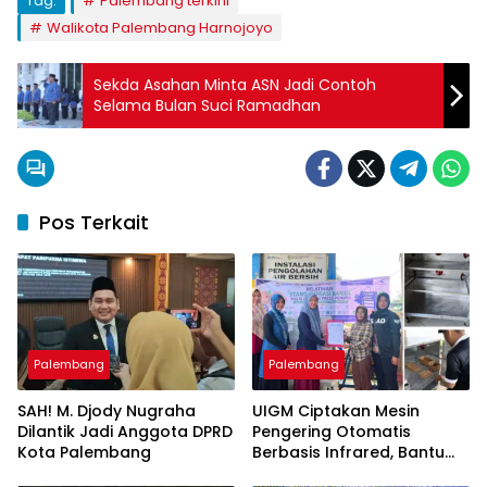
Tag:
Palembang terkini
Walikota Palembang Harnojoyo
Sekda Asahan Minta ASN Jadi Contoh
Selama Bulan Suci Ramadhan
Pos Terkait
Palembang
Palembang
SAH! M. Djody Nugraha
UIGM Ciptakan Mesin
Dilantik Jadi Anggota DPRD
Pengering Otomatis
Kota Palembang
Berbasis Infrared, Bantu
Perajin Eceng Gondok di