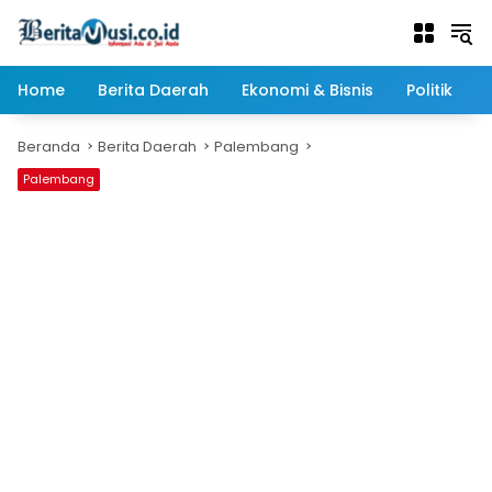
Langsung
ke
konten
Home
Berita Daerah
Ekonomi & Bisnis
Politik
Beranda
Berita Daerah
Palembang
Palembang