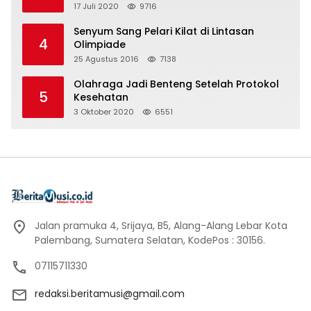
17 Juli 2020
9716
Senyum Sang Pelari Kilat di Lintasan
4
Olimpiade
25 Agustus 2016
7138
Olahraga Jadi Benteng Setelah Protokol
5
Kesehatan
3 Oktober 2020
6551
Jalan pramuka 4, Srijaya, B5, Alang-Alang Lebar Kota
Palembang, Sumatera Selatan, KodePos : 30156.
07115711330
redaksi.beritamusi@gmail.com