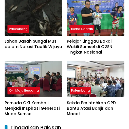
Pulau Kemaro
Palembang
Berita Daerah
Lahan Basah Sungai Musi
Pelajar Linggau Bakal
dalam Narasi Taufik Wijaya
Wakili Sumsel di O2SN
Tingkat Nasional
OKI Maju Bersama
Palembang
Pemuda OKI Kembali
Sekda Perintahkan OPD
Menjadi Inspirasi Generasi
Bantu Atasi Banjir dan
Muda Sumsel
Macet
Tinggalkan Balasan