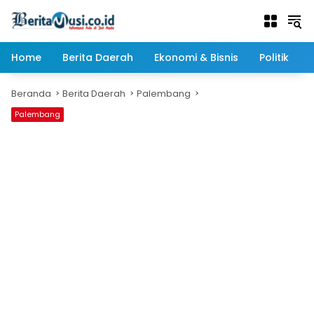
Langsung
ke
konten
Home
Berita Daerah
Ekonomi & Bisnis
Politik
Beranda
Berita Daerah
Palembang
Palembang