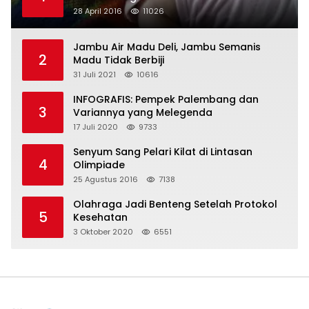
28 April 2016
11026
Jambu Air Madu Deli, Jambu Semanis
2
Madu Tidak Berbiji
31 Juli 2021
10616
INFOGRAFIS: Pempek Palembang dan
3
Variannya yang Melegenda
17 Juli 2020
9733
Senyum Sang Pelari Kilat di Lintasan
4
Olimpiade
25 Agustus 2016
7138
Olahraga Jadi Benteng Setelah Protokol
5
Kesehatan
3 Oktober 2020
6551