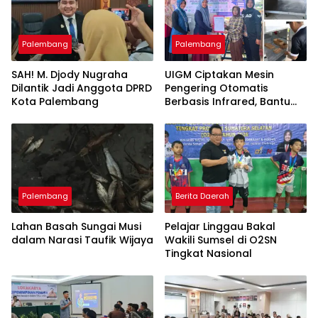
Palembang
Palembang
SAH! M. Djody Nugraha
UIGM Ciptakan Mesin
Dilantik Jadi Anggota DPRD
Pengering Otomatis
Kota Palembang
Berbasis Infrared, Bantu
Perajin Eceng Gondok di
Pulau Kemaro
Palembang
Berita Daerah
Lahan Basah Sungai Musi
Pelajar Linggau Bakal
dalam Narasi Taufik Wijaya
Wakili Sumsel di O2SN
Tingkat Nasional