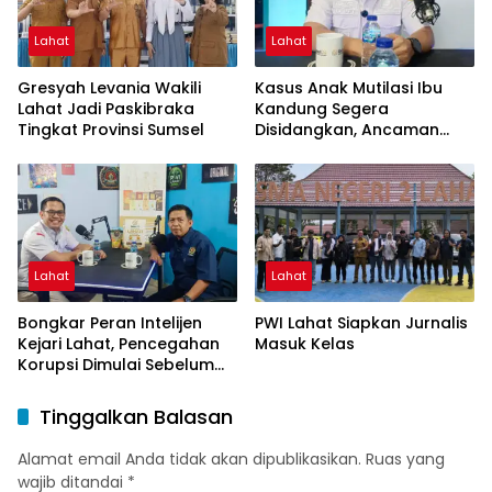
Lahat
Lahat
Gresyah Levania Wakili
Kasus Anak Mutilasi Ibu
Lahat Jadi Paskibraka
Kandung Segera
Tingkat Provinsi Sumsel
Disidangkan, Ancaman
Hukuman Mati Mengintai
Lahat
Lahat
Bongkar Peran Intelijen
PWI Lahat Siapkan Jurnalis
Kejari Lahat, Pencegahan
Masuk Kelas
Korupsi Dimulai Sebelum
Kasus Muncul
Tinggalkan Balasan
Alamat email Anda tidak akan dipublikasikan.
Ruas yang
wajib ditandai
*