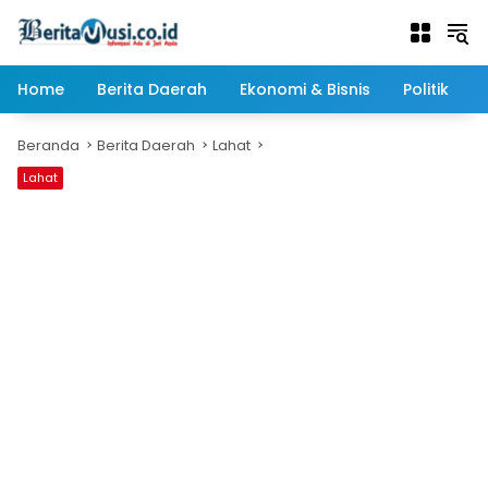
Langsung
ke
konten
Home
Berita Daerah
Ekonomi & Bisnis
Politik
Beranda
Berita Daerah
Lahat
Lahat