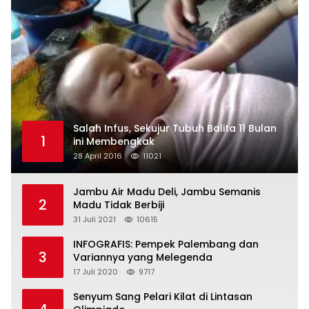
Salah Infus, Sekujur Tubuh Balita 11 Bulan
1
ini Membengkak
28 April 2016
11021
Jambu Air Madu Deli, Jambu Semanis
2
Madu Tidak Berbiji
31 Juli 2021
10615
INFOGRAFIS: Pempek Palembang dan
3
Variannya yang Melegenda
17 Juli 2020
9717
Senyum Sang Pelari Kilat di Lintasan