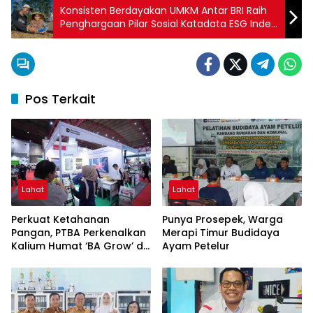
Konsisten Berdayakan UMKM Antar BRI Raih
Penghargaan Pilar Sosial Katadata ESG Index
Awards 2025
Pos Terkait
Lahat
Lahat
Perkuat Ketahanan
Punya Prosepek, Warga
Pangan, PTBA Perkenalkan
Merapi Timur Budidaya
Kalium Humat ‘BA Grow’ di
Ayam Petelur
Inagritech 2026