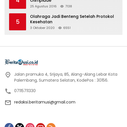
4
Olimpiade
25 Agustus 2016
7138
Olahraga Jadi Benteng Setelah Protokol
5
Kesehatan
3 Oktober 2020
6551
Jalan pramuka 4, Srijaya, B5, Alang-Alang Lebar Kota
Palembang, Sumatera Selatan, KodePos : 30156.
07115711330
redaksi.beritamusi@gmail.com