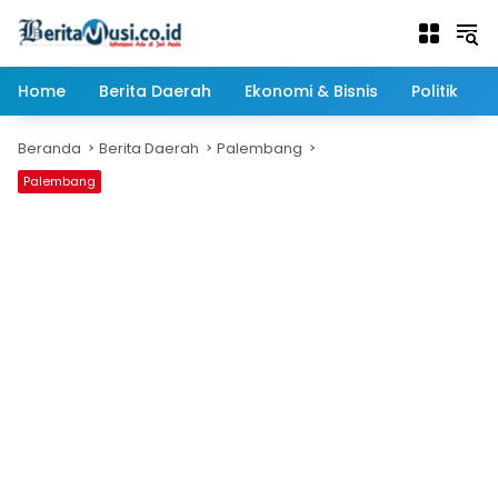
Langsung
ke
konten
Home
Berita Daerah
Ekonomi & Bisnis
Politik
Beranda
Berita Daerah
Palembang
Palembang