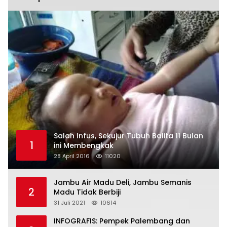
Salah Infus, Sekujur Tubuh Balita 11 Bulan
1
ini Membengkak
28 April 2016
11020
Jambu Air Madu Deli, Jambu Semanis
2
Madu Tidak Berbiji
31 Juli 2021
10614
INFOGRAFIS: Pempek Palembang dan