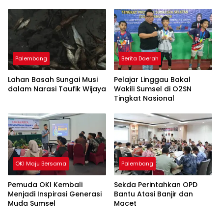
Perajin Eceng Gondok di
Pulau Kemaro
Palembang
Berita Daerah
Lahan Basah Sungai Musi
Pelajar Linggau Bakal
dalam Narasi Taufik Wijaya
Wakili Sumsel di O2SN
Tingkat Nasional
OKI Maju Bersama
Palembang
Pemuda OKI Kembali
Sekda Perintahkan OPD
Menjadi Inspirasi Generasi
Bantu Atasi Banjir dan
Muda Sumsel
Macet