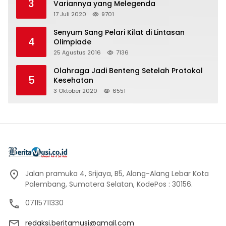
3
Variannya yang Melegenda
17 Juli 2020
9701
Senyum Sang Pelari Kilat di Lintasan
4
Olimpiade
25 Agustus 2016
7136
Olahraga Jadi Benteng Setelah Protokol
5
Kesehatan
3 Oktober 2020
6551
Jalan pramuka 4, Srijaya, B5, Alang-Alang Lebar Kota
Palembang, Sumatera Selatan, KodePos : 30156.
07115711330
redaksi.beritamusi@gmail.com