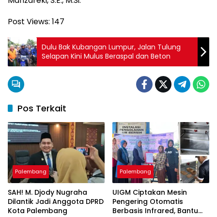
Mahzareki, S.E., M.Si.
Post Views:
147
Dulu Bak Kubangan Lumpur, Jalan Tulung
Selapan Kini Mulus Beraspal dan Beton
Pos Terkait
Palembang
Palembang
SAH! M. Djody Nugraha
UIGM Ciptakan Mesin
Dilantik Jadi Anggota DPRD
Pengering Otomatis
Kota Palembang
Berbasis Infrared, Bantu