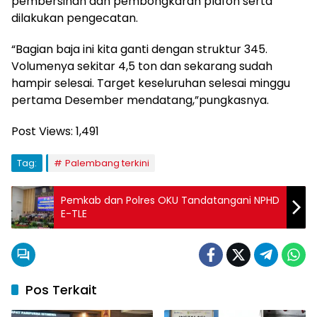
pembersihan dan pembongkaran plafon serta
dilakukan pengecatan.
“Bagian baja ini kita ganti dengan struktur 345.
Volumenya sekitar 4,5 ton dan sekarang sudah
hampir selesai. Target keseluruhan selesai minggu
pertama Desember mendatang,”pungkasnya.
Post Views:
1,491
Tag:
Palembang terkini
Pemkab dan Polres OKU Tandatangani NPHD
E-TLE
Pos Terkait