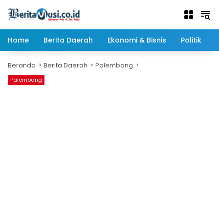
Langsung
ke
konten
Home
Berita Daerah
Ekonomi & Bisnis
Politik
Beranda
Berita Daerah
Palembang
Palembang