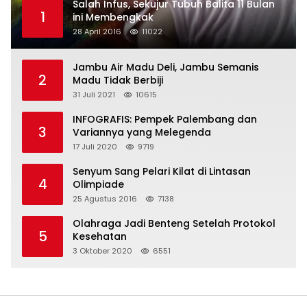
Salah Infus, Sekujur Tubuh Balita 11 Bulan
1
ini Membengkak
28 April 2016
11022
Jambu Air Madu Deli, Jambu Semanis
2
Madu Tidak Berbiji
31 Juli 2021
10615
INFOGRAFIS: Pempek Palembang dan
3
Variannya yang Melegenda
17 Juli 2020
9719
Senyum Sang Pelari Kilat di Lintasan
4
Olimpiade
25 Agustus 2016
7138
Olahraga Jadi Benteng Setelah Protokol
5
Kesehatan
3 Oktober 2020
6551