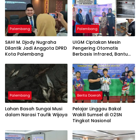
Palembang
Palembang
SAH! M. Djody Nugraha
UIGM Ciptakan Mesin
Dilantik Jadi Anggota DPRD
Pengering Otomatis
Kota Palembang
Berbasis Infrared, Bantu
Perajin Eceng Gondok di
Pulau Kemaro
Palembang
Berita Daerah
Lahan Basah Sungai Musi
Pelajar Linggau Bakal
dalam Narasi Taufik Wijaya
Wakili Sumsel di O2SN
Tingkat Nasional