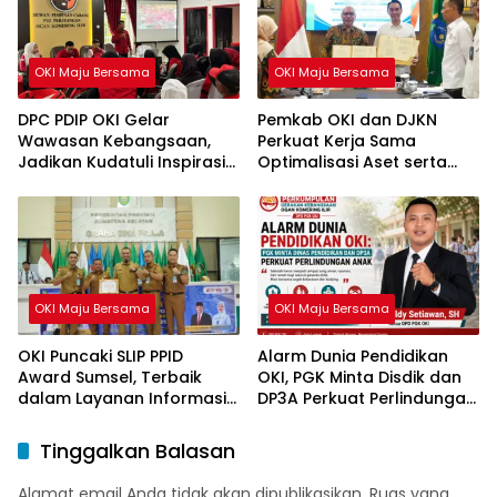
OKI Maju Bersama
OKI Maju Bersama
DPC PDIP OKI Gelar
Pemkab OKI dan DJKN
Wawasan Kebangsaan,
Perkuat Kerja Sama
Jadikan Kudatuli Inspirasi
Optimalisasi Aset serta
Perjuangan Demokrasi
Piutang Daerah
OKI Maju Bersama
OKI Maju Bersama
OKI Puncaki SLIP PPID
Alarm Dunia Pendidikan
Award Sumsel, Terbaik
OKI, PGK Minta Disdik dan
dalam Layanan Informasi
DP3A Perkuat Perlindungan
Publik
Anak
Tinggalkan Balasan
Alamat email Anda tidak akan dipublikasikan.
Ruas yang