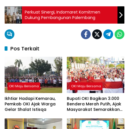
Perkuat Sinergi, Indomaret Komitmen
Dukung Pembangunan Palembang
Pos Terkait
OKI Maju Bersama
OKI Maju Bersama
Ikhtiar Hadapi Kemarau,
Bupati OKI Bagikan 3.000
Pemkab OKI Ajak Warga
Bendera Merah Putih, Ajak
Gelar Shalat Istisqa
Masyarakat Semarakkan
HUT ke-81 RI