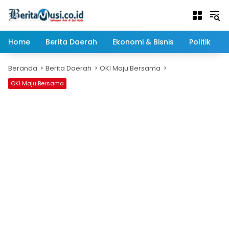
Langsung
ke
konten
Home
Berita Daerah
Ekonomi & Bisnis
Politik
Beranda
Berita Daerah
OKI Maju Bersama
OKI Maju Bersama