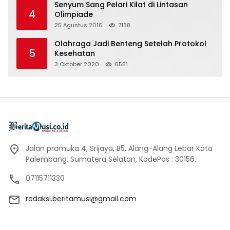
Senyum Sang Pelari Kilat di Lintasan
4
Olimpiade
25 Agustus 2016
7138
Olahraga Jadi Benteng Setelah Protokol
5
Kesehatan
3 Oktober 2020
6551
Jalan pramuka 4, Srijaya, B5, Alang-Alang Lebar Kota
Palembang, Sumatera Selatan, KodePos : 30156.
07115711330
redaksi.beritamusi@gmail.com