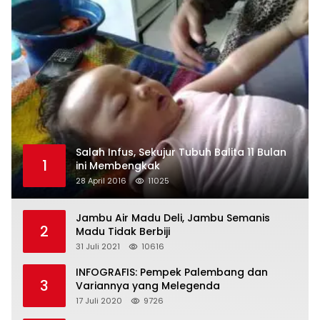
Salah Infus, Sekujur Tubuh Balita 11 Bulan
1
ini Membengkak
28 April 2016
11025
Jambu Air Madu Deli, Jambu Semanis
2
Madu Tidak Berbiji
31 Juli 2021
10616
INFOGRAFIS: Pempek Palembang dan
3
Variannya yang Melegenda
17 Juli 2020
9726