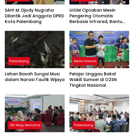
SAH! M. Djody Nugraha
UIGM Ciptakan Mesin
Dilantik Jadi Anggota DPRD
Pengering Otomatis
Kota Palembang
Berbasis Infrared, Bantu
Perajin Eceng Gondok di
Pulau Kemaro
Palembang
Berita Daerah
Lahan Basah Sungai Musi
Pelajar Linggau Bakal
dalam Narasi Taufik Wijaya
Wakili Sumsel di O2SN
Tingkat Nasional
OKI Maju Bersama
Palembang