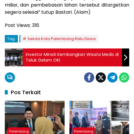
miliar, dan pembebasan lahan tersebut ditargetkan
segera selesai” tutup Bastari. (Alam)
Post Views:
316
Tag:
Sekda Kota Palembang Ratu Dewa
Investor Minati Kembangkan Wisata Medis di
Teluk Gelam OKI
Pos Terkait
Palembang
Palembang