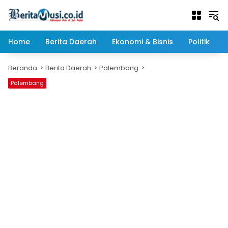
Langsung
ke
konten
Home
Berita Daerah
Ekonomi & Bisnis
Politik
Beranda
Berita Daerah
Palembang
Palembang