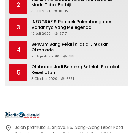
2
Madu Tidak Berbiji
31 Juli 2021
10615
INFOGRAFIS: Pempek Palembang dan
3
Variannya yang Melegenda
17 Juli 2020
9717
Senyum Sang Pelari Kilat di Lintasan
4
Olimpiade
25 Agustus 2016
7138
Olahraga Jadi Benteng Setelah Protokol
5
Kesehatan
3 Oktober 2020
6551
Jalan pramuka 4, Srijaya, B5, Alang-Alang Lebar Kota