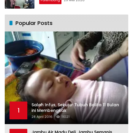
Popular Posts
Salah Infus, Sekujur Tubuh Balita 11 Bulan
1
ini Membengkak
28 April 2016
11021
Jambu Air Madu Deli, Jambu Semanis