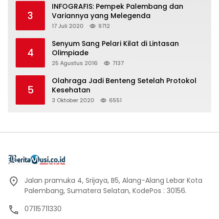
INFOGRAFIS: Pempek Palembang dan
3
Variannya yang Melegenda
17 Juli 2020
9712
Senyum Sang Pelari Kilat di Lintasan
4
Olimpiade
25 Agustus 2016
7137
Olahraga Jadi Benteng Setelah Protokol
5
Kesehatan
3 Oktober 2020
6551
Jalan pramuka 4, Srijaya, B5, Alang-Alang Lebar Kota
Palembang, Sumatera Selatan, KodePos : 30156.
07115711330