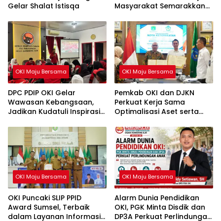
Gelar Shalat Istisqa
Masyarakat Semarakkan
HUT ke-81 RI
OKI Maju Bersama
OKI Maju Bersama
DPC PDIP OKI Gelar
Pemkab OKI dan DJKN
Wawasan Kebangsaan,
Perkuat Kerja Sama
Jadikan Kudatuli Inspirasi
Optimalisasi Aset serta
Perjuangan Demokrasi
Piutang Daerah
OKI Maju Bersama
OKI Maju Bersama
OKI Puncaki SLIP PPID
Alarm Dunia Pendidikan
Award Sumsel, Terbaik
OKI, PGK Minta Disdik dan
dalam Layanan Informasi
DP3A Perkuat Perlindungan