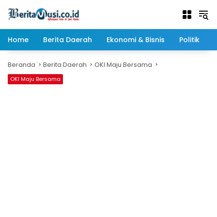
Langsung
ke
konten
Home
Berita Daerah
Ekonomi & Bisnis
Politik
Beranda
Berita Daerah
OKI Maju Bersama
OKI Maju Bersama