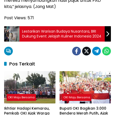
mereka menyumbangkan hasil pajak untuk PAD
kita,” jelasnya. (Jang Mat)
Post Views:
571
Lestarikan Warisan Budaya Nusantara, BRI
Dukung Event Jelajah Kuliner Indonesia 2024
Pos Terkait
OKI Maju Bersama
OKI Maju Bersama
Ikhtiar Hadapi Kemarau,
Bupati OKI Bagikan 3.000
Pemkab OKI Ajak Warga
Bendera Merah Putih, Ajak