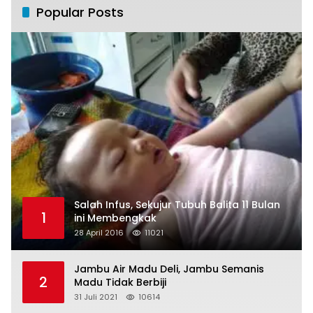
Popular Posts
Salah Infus, Sekujur Tubuh Balita 11 Bulan
1
ini Membengkak
28 April 2016
11021
Jambu Air Madu Deli, Jambu Semanis
2
Madu Tidak Berbiji
31 Juli 2021
10614