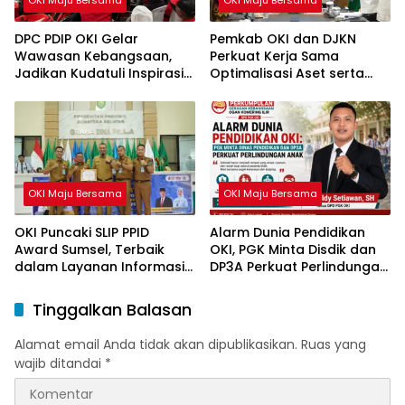
DPC PDIP OKI Gelar
Pemkab OKI dan DJKN
Wawasan Kebangsaan,
Perkuat Kerja Sama
Jadikan Kudatuli Inspirasi
Optimalisasi Aset serta
Perjuangan Demokrasi
Piutang Daerah
OKI Maju Bersama
OKI Maju Bersama
OKI Puncaki SLIP PPID
Alarm Dunia Pendidikan
Award Sumsel, Terbaik
OKI, PGK Minta Disdik dan
dalam Layanan Informasi
DP3A Perkuat Perlindungan
Publik
Anak
Tinggalkan Balasan
Alamat email Anda tidak akan dipublikasikan.
Ruas yang
wajib ditandai
*