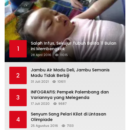
Salah Infus, Sekujur Tubuh Balita 11 Bulan
1
ini Membengkak
28 April 2016
11015
Jambu Air Madu Deli, Jambu Semanis
2
Madu Tidak Berbiji
31 Juli 2021
10611
INFOGRAFIS: Pempek Palembang dan
3
Variannya yang Melegenda
17 Juli 2020
9687
Senyum Sang Pelari Kilat di Lintasan
4
Olimpiade
25 Agustus 2016
7133