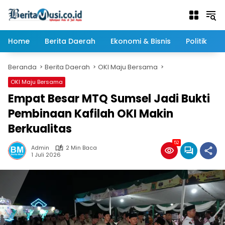
Langsung
ke
konten
Home
Berita Daerah
Ekonomi & Bisnis
Politik
Beranda
Berita Daerah
OKI Maju Bersama
OKI Maju Bersama
Empat Besar MTQ Sumsel Jadi Bukti
Pembinaan Kafilah OKI Makin
Berkualitas
52
Admin
2 Min Baca
1 Juli 2026