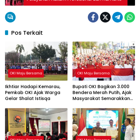
Pos Terkait
OKI Maju Bersama
OKI Maju Bersama
Ikhtiar Hadapi Kemarau,
Bupati OKI Bagikan 3.000
Pemkab OKI Ajak Warga
Bendera Merah Putih, Ajak
Gelar Shalat Istisqa
Masyarakat Semarakkan
HUT ke-81 RI
OKI Maju Bersama
OKI Maju Bersama